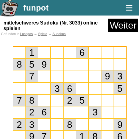
≡
funpot
mittelschweres Sudoku (Nr. 3033) online
Weiter
spielen
Gefunden in
Lustiges
→
Spiele
→
Sudokus