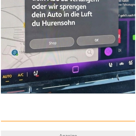
Peanuts Snoopy Charm
verstellb...
Anzeige
Genetics: From Genes to
Genome...
Anzeige