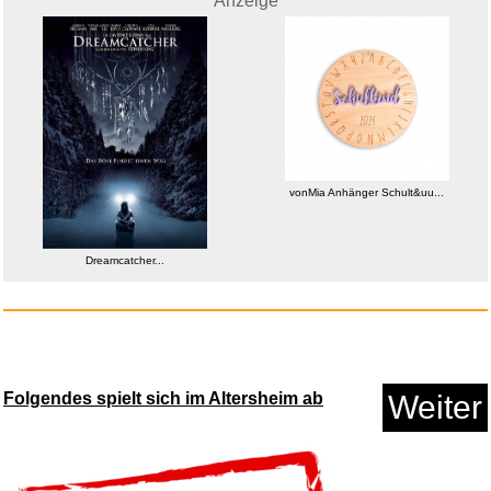
Anzeige
vonMia Anhänger Schult&uu...
ZZOFSWORM Inground
Dreamcatcher...
Kompostbeh&...
Anzeige
Folgendes spielt sich im Altersheim ab
Weiter