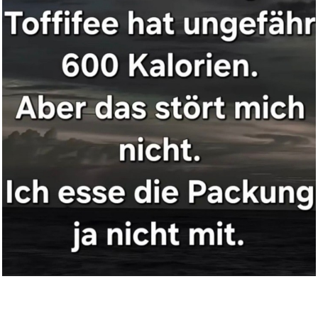
vonMia Anhänger Schult&uu...