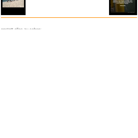
anstatt alles zu sehen:
nur Bilder
nur Videos
nur PPS
Weitere Unterkategorien:
Comedy
Corona
Fails + Hoppalas
Frauen, Mädels, Girls
HB-Männchen
klasse Sprüche und Witze
Knallerfrauen
Ladykracher
lustige KI
Lustige Werbespots
Lustiges von Amazon
Lustiges von ebay
Mit Tieren
neue Wörter braucht das Land
Paul Panzer
People are awesome
Rätsel Quiz
Scherzfragen
Shows
Spiele
Streiche Pranks
Textwitze
Versteckte Kamera
WhatsApp
Wissenswertes
witzige Bilder
witzige Statistikauswertungen
frauenfeindlich
männerfeindlich