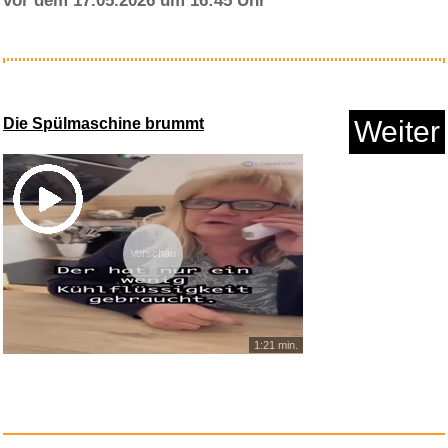
vor dem 17.05.2026 um 16:45 Uhr
Immobilien-Schilderpfosten...
Die Spülmaschine brummt
Weiter
Anzeige
Vorschau
1:21 min.
True Utility NailClipKit: Clip...