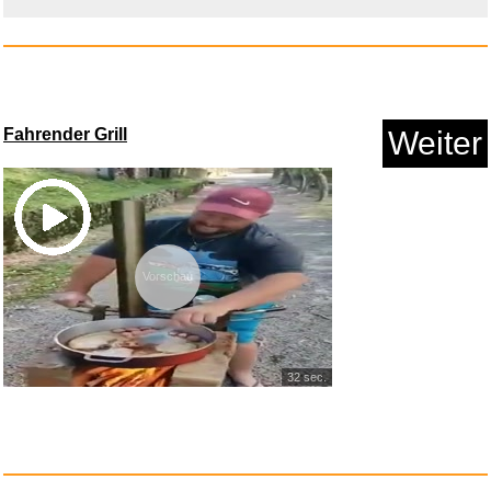
Fahrender Grill
Weiter
AYBAL 36,5-mm-Uhrenboden
aus S...
Anzeige
Vorschau
32 sec.