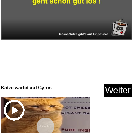
Malte & Mezzo: Auf Tour mit
Mo...
Anzeige
PUMA Unisex Sportsocken
Katze wartet auf Gyros
Weiter
Quarte...
Vorschau
Anzeige