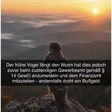
...
Anzeige
Frühaufsteher mit Bürokratie-Biss
Weiter
Kaspersky Plus Internet Securi...
Anzeige