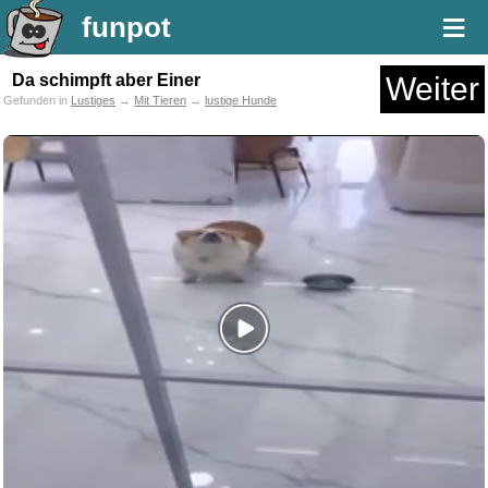
≡
funpot
Da schimpft aber Einer
Weiter
Gefunden in
Lustiges
→
Mit Tieren
→
lustige Hunde