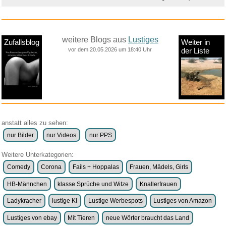
25 sec.
Anzeige
Amazon Gutschein...
Oura Ring 5 Größenp...