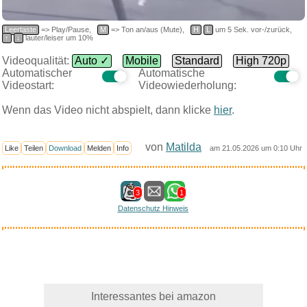
Leertaste
=> Play/Pause,
M
=> Ton an/aus (Mute),
H
L
um 5 Sek. vor-/zurück,
↑
↓
lauter/leiser um 10%
Videoqualität:
Auto ✓
Mobile
Standard
High 720p
Automatischer
Automatische
Videostart:
Videowiederholung:
Wenn das Video nicht abspielt, dann klicke
hier
.
von
Matilda
Like
Teilen
Download
Melden
Info
am 21.05.2026 um 0:10 Uhr
3
1
Datenschutz Hinweis
Interessantes bei amazon