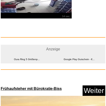
14 sec.
Ymxygz Priesterkragen-lät...
Anzeige
Anzeige
Oura Ring 5 Größenp...
Google Play Gutschein - €...
Bowmans Journey Arrow Mastery