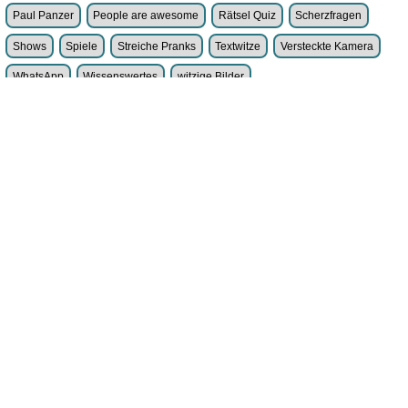
weitere Blogs aus
Lustiges
Zufallsblog
Weiter in
vor dem 20.05.2026 um 18:40 Uhr
der Liste
anstatt alles zu sehen:
nur Bilder
nur Videos
nur PPS
Weitere Unterkategorien:
Comedy
Corona
Fails + Hoppalas
Frauen, Mädels, Girls
HB-Männchen
klasse Sprüche und Witze
Knallerfrauen
Ladykracher
lustige KI
Lustige Werbespots
Lustiges von Amazon
Lustiges von ebay
Mit Tieren
neue Wörter braucht das Land
Paul Panzer
People are awesome
Rätsel Quiz
Scherzfragen
Shows
Spiele
Streiche Pranks
Textwitze
Versteckte Kamera