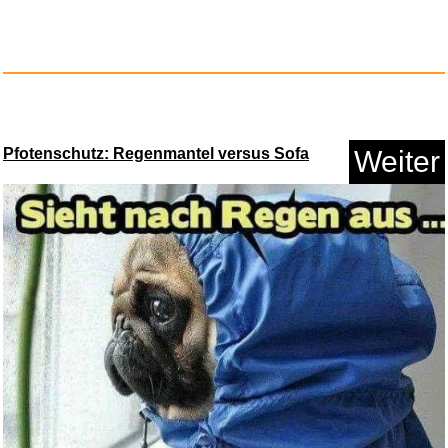
Katze GPS Tracker, Smart Tag
T...
Anzeige
Pfotenschutz: Regenmantel versus Sofa
Weiter
Oura Ring 5 Größenp...