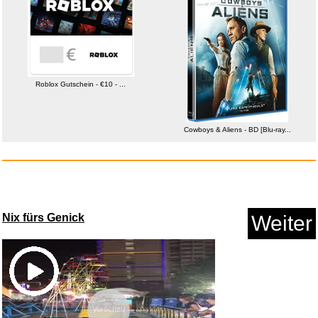
Roblox Gutschein - €10 - ...
Cowboys & Aliens - BD [Blu-ray...
Herren Radtrikot Triathlon Anz...
Nix fürs Genick
Weiter
Anzeige
Vorschau