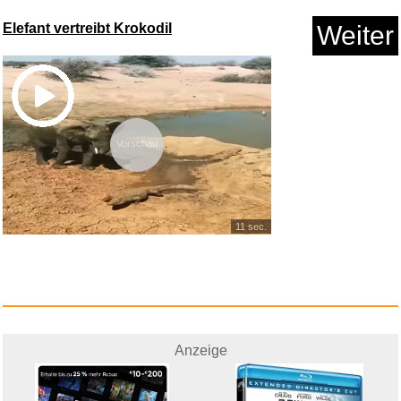
Kinder rechnen! (Abakus
Rechen...
Elefant vertreibt Krokodil
Weiter
Anzeige
Vorschau
11 sec.
LED Leselampe mit Klammer
f&uu...
Anzeige
Anzeige