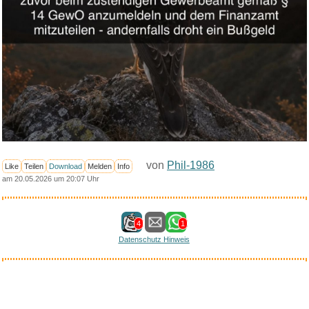
von
Phil-1986
Like
Teilen
Download
Melden
Info
am 20.05.2026 um 20:07 Uhr
4
1
Datenschutz Hinweis