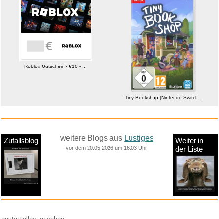
Roblox Gutschein - €10 - ...
Tiny Bookshop [Nintendo Switch...
weitere Blogs aus
Lustiges
Zufallsblog
Weiter in
vor dem 20.05.2026 um 16:03 Uhr
der Liste
anstatt alles zu sehen: