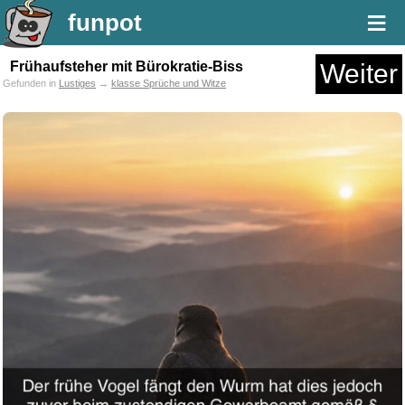
≡
funpot
Frühaufsteher mit Bürokratie-Biss
Weiter
Gefunden in
Lustiges
→
klasse Sprüche und Witze