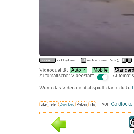
Leertaste
=> Play/Pause,
M
=> Ton an/aus (Mute),
H
L
u
Videoqualität:
Auto ✓
Mobile
Standar
Automatischer Videostart:
Automatis
Wenn das Video nicht abspielt, dann klicke
h
von
Goldlocke
Like
Teilen
Download
Melden
Info