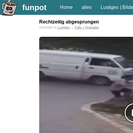
funpot
Home
alles
Lustiges
(
Bilde
Rechtzeitig abgesprungen
Gefunden in
Lustiges
→
Fails + Hoppalas