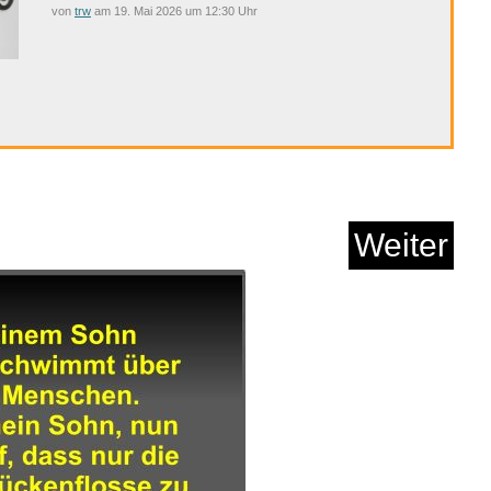
von
trw
am 19. Mai 2026 um 12:30 Uhr
ay: Winnetou I...
Anzeige
Weiter
 Wide Film Standa...