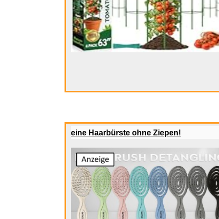
G DATA
eine Haarbürste ohne Ziepen!