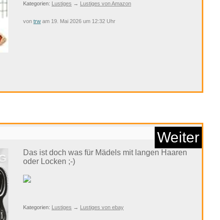
Kategorien:
Lustiges
→
Lustiges von Amazon
von
trw
am 19. Mai 2026 um 12:32 Uhr
 Internet Security
...
Anzeige
Weiter
Das ist doch was für Mädels mit langen Haaren
oder Locken ;-)
Kategorien:
Lustiges
→
Lustiges von ebay