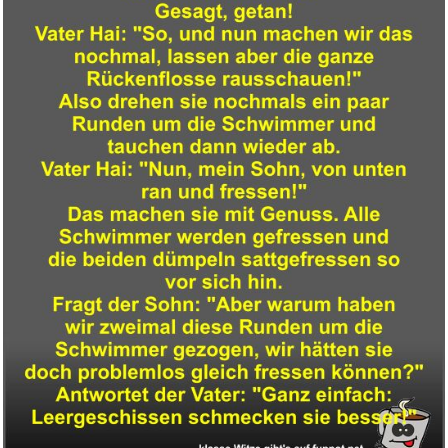
Anzeige
NAUSICAA O/T VALLEY O/T
WIND B...
Anzeige