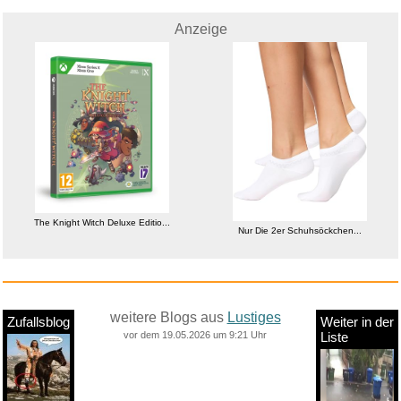
Anzeige
The Knight Witch Deluxe Editio...
Nur Die 2er Schuhsöckchen...
weitere Blogs aus
Lustiges
Zufallsblog
Weiter in der
vor dem 19.05.2026 um 9:21 Uhr
Liste