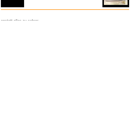
anstatt alles zu sehen:
nur Bilder
nur Videos
nur PPS
Weitere Unterkategorien:
Comedy
Corona
Fails + Hoppalas
Frauen, Mädels, Girls
HB-Männchen
klasse Sprüche und Witze
Knallerfrauen
Ladykracher
lustige KI
Lustige Werbespots
Lustiges von Amazon
Lustiges von ebay
Mit Tieren
neue Wörter braucht das Land
Paul Panzer
People are awesome
Rätsel Quiz
Scherzfragen
Shows
Spiele
Streiche Pranks
Textwitze
Versteckte Kamera
WhatsApp
Wissenswertes
witzige Bilder
witzige Statistikauswertungen
frauenfeindlich
männerfeindlich