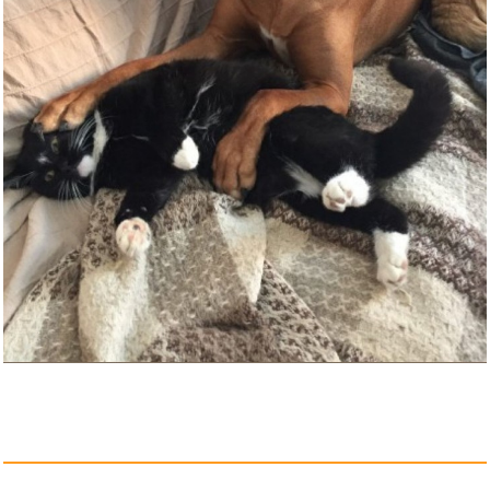
Artikel (SegrehypazRRjRC-13)...
Anzeige
Via Ferratas of the Italian Do...
Anzeige