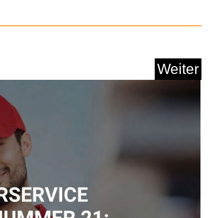
Weiter
ea® K53 Advance -
Darmba...
Anzeige