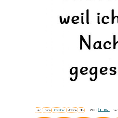
von
Leona
Like
Teilen
Download
Melden
Info
am 