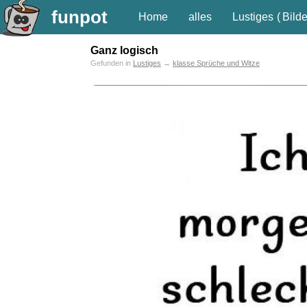
funpot
Home
alles
Lustiges
(
Bilde
Ganz logisch
Gefunden in
Lustiges
→
klasse Sprüche und Witze