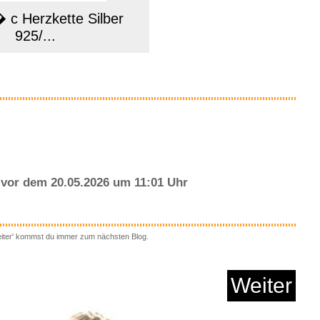
c Herzkette Silber
925/...
Anzeige
vor dem 20.05.2026 um 11:01 Uhr
eiter' kommst du immer zum nächsten Blog.
 Calling [Explicit]...
Weiter
Anzeige