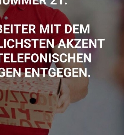
nda Carny Senior
Katzenfu...
Anzeige
aler Meta Quest-
eschenkg...