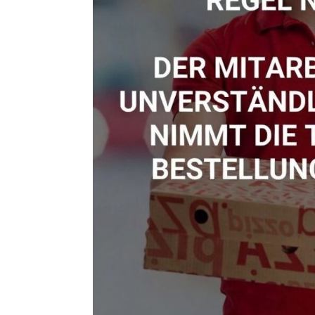
animo
Digit
G