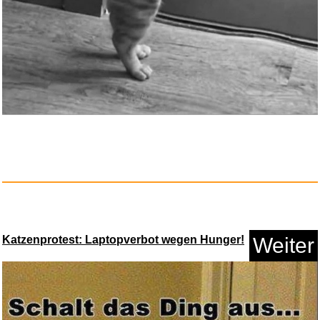
Hochzeitspaar * Brautpaar im R...
Anzeige
Katzenprotest: Laptopverbot wegen Hunger!
Weiter