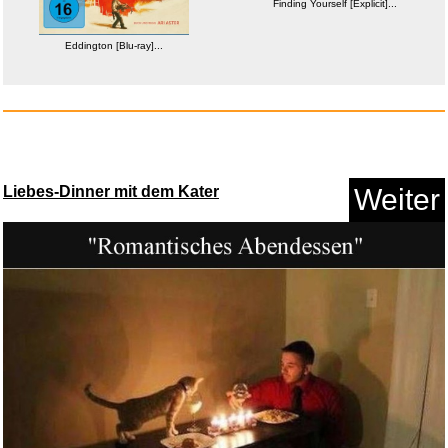
Finding Yourself [Explicit]...
Finding Yourself [Explicit]...
Eddington [Blu-ray]...
Anzeige
Liebes-Dinner mit dem Kater
Weiter
3D Conformal Radiation
Therapy...