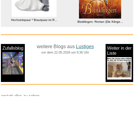
Hochzeitspaar * Brautpaar im R...
Blutklingen: Roman (Die Klinge...
weitere Blogs aus
Lustiges
Zufallsblog
Weiter in der
vor dem 22.05.2026 um 9:36 Uhr
Liste
anstatt alles zu sehen:
nur Bilder
nur Videos
nur PPS
Weitere Unterkategorien:
Comedy
Corona
Fails + Hoppalas
Frauen, Mädels, Girls
HB-Männchen
klasse Sprüche und Witze
Knallerfrauen