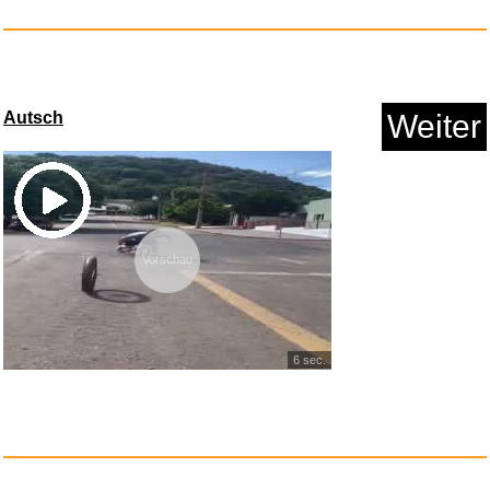
JLPT KOSHIKI MONDAISHU
N5...
Anzeige
Autsch
Weiter
Vorschau
6 sec.
Fensterdichtung 400CM 158inch
...
Anzeige