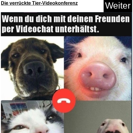
Die verrückte Tier-Videokonferenz
Weiter
Peque� a Miss Sunshine - BD
[B...