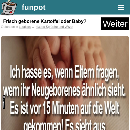
≡
funpot
Frisch geborene Kartoffel oder Baby?
Weiter
Gefunden in
Lustiges
→
klasse Sprüche und Witze