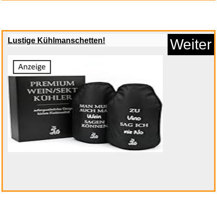
Lustige Kühlmanschetten!
Weiter
WoldoClean Isopropanol 99,9%
1...