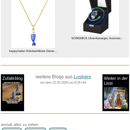
SONGMICS Uhrenbeweger, Automat...
happymaker Edelstahlkette Dame...
weitere Blogs aus
Lustiges
Zufallsblog
Weiter in der
vor dem 22.05.2026 um 8:29 Uhr
Liste
anstatt alles zu sehen: