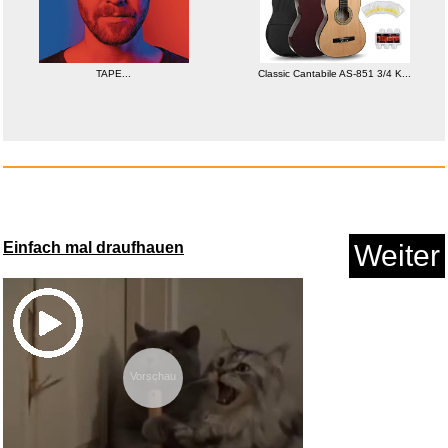
TAPE...
Classic Cantabile AS-851 3/4 K...
SONGMICS Uhrenbeweger,
Automat...
Anzeige
Einfach mal draufhauen
Weiter
Vorschau
Agust D(SUGA) of BTS - [D -