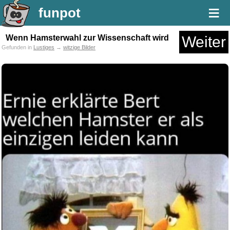
≡
funpot
Wenn Hamsterwahl zur Wissenschaft wird
Weiter
Gefunden in
Lustiges
→
witzige Bilder