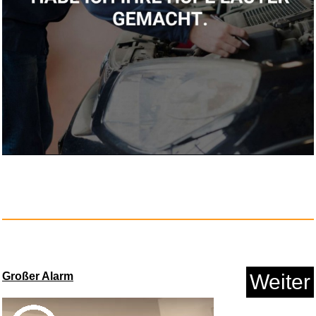
Dicota Eco Slim Case PRO 12-
14...
Anzeige
Großer Alarm
Weiter
Die Hochzeits-Crasher...