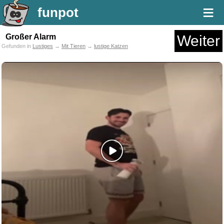
≡
funpot
Großer Alarm
Weiter
Gefunden in
Lustiges
→
Mit Tieren
→
lustige Katzen