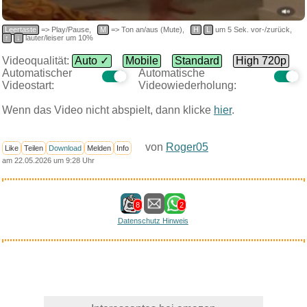
Leertaste
=> Play/Pause,
M
=> Ton an/aus (Mute),
H
L
um 5 Sek. vor-/zurück,
↑
↓
lauter/leiser um 10%
Videoqualität:
Auto ✓
Mobile
Standard
High 720p
Automatischer
Automatische
Videostart:
Videowiederholung:
Wenn das Video nicht abspielt, dann klicke
hier
.
von
Roger05
Like
Teilen
Download
Melden
Info
am 22.05.2026 um 9:28 Uhr
8
2
Datenschutz Hinweis