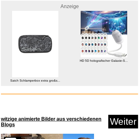
59x47...
Anzeige
Anzeige
HD 5D holografischer Galaxie-S...
Satch Schlamperbox extra gro&s...
Freier Mitarbeiter...
witzige animierte Bilder aus verschiedenen
Weiter
Blogs
Anzeige