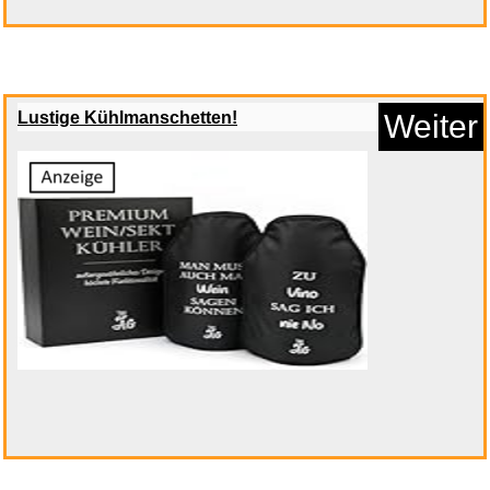
Satch Schlamperbox extra
Lustige Kühlmanschetten!
Weiter
gro&s...
Anzeige
Dunstabzugshaube Filter,