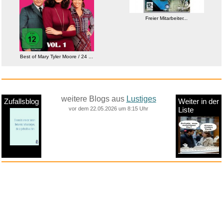
Freier Mitarbeiter...
Best of Mary Tyler Moore / 24 ...
weitere Blogs aus
Lustiges
Zufallsblog
Weiter in der
vor dem 22.05.2026 um 8:15 Uhr
Liste
anstatt alles zu sehen:
nur Bilder
nur Videos
nur PPS
Weitere Unterkategorien: