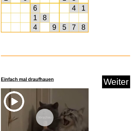
Best of Mary Tyler Moore / 24 ...
Anzeige
Einfach mal draufhauen
Weiter
Vorschau
Fackelmann Reinigungsschaber
m...