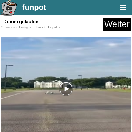
≡
funpot
Dumm gelaufen
Weiter
Gefunden in
Lustiges
→
Fails + Hoppalas