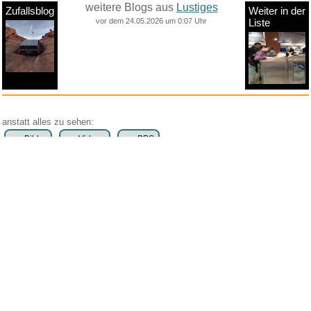
weitere Blogs aus
Lustiges
Zufallsblog
Weiter in der
vor dem 24.05.2026 um 0:07 Uhr
Liste
anstatt alles zu sehen:
nur Bilder
nur Videos
nur PPS
Weitere Unterkategorien:
Comedy
Corona
Fails + Hoppalas
Frauen, Mädels, Girls
HB-Männchen
klasse Sprüche und Witze
Knallerfrauen
Ladykracher
lustige KI
Lustige Werbespots
Lustiges von Amazon
Lustiges von ebay
Mit Tieren
neue Wörter braucht das Land
Paul Panzer
People are awesome
Rätsel Quiz
Scherzfragen
Shows
Spiele
Streiche Pranks
Textwitze
Versteckte Kamera