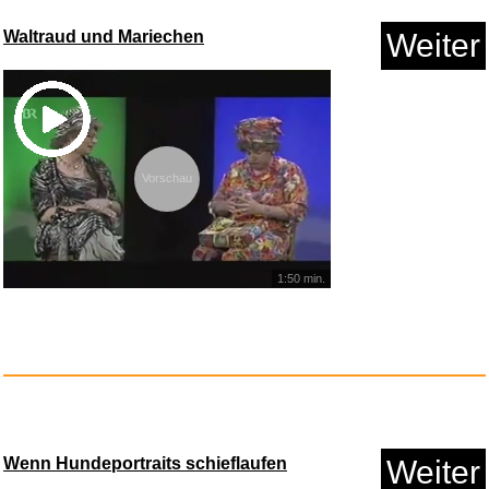
Waltraud und Mariechen
Weiter
Chernobyl (4K Ultra-HD+Blu-
ray...
Vorschau
Anzeige
1:50 min.
Wenn Hundeportraits schieflaufen
Weiter