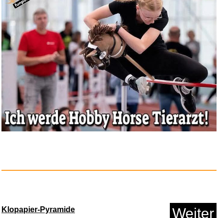
Warmies® Wärmekissen/Sch...
Anzeige
Klopapier-Pyramide
Weiter