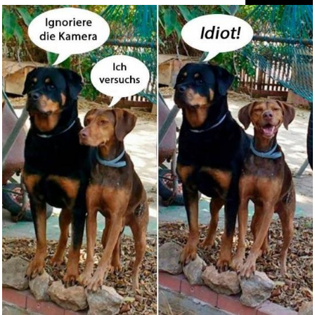
Made by Nami Boho Surfer-
Armba...
Anzeige
Kinder rechnen! (Abakus
Rechen...
Anzeige