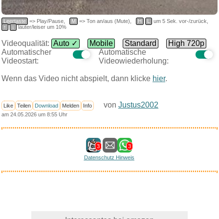
Leertaste
=> Play/Pause,
M
=> Ton an/aus (Mute),
H
L
um 5 Sek. vor-/zurück,
↑
↓
lauter/leiser um 10%
Videoqualität:
Auto ✓
Mobile
Standard
High 720p
Automatischer
Automatische
Videostart:
Videowiederholung:
Wenn das Video nicht abspielt, dann klicke
hier
.
von
Justus2002
Like
Teilen
Download
Melden
Info
am 24.05.2026 um 8:55 Uhr
3
3
Datenschutz Hinweis