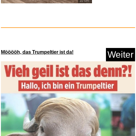
10 sec.
HD Smart Dynamic 5d
Holographi...
Anzeige
Mööööh, das Trumpeltier ist da!
Weiter
Courrier international HS n�10...