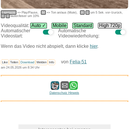
Leertaste
=> Play/Pause,
M
=> Ton an/aus (Mute),
H
L
um 5 Sek. vor-/zurück,
↑
↓
lauter/leiser um 10%
Videoqualität:
Auto ✓
Mobile
Standard
High 720p
Automatischer
Automatische
Videostart:
Videowiederholung:
Wenn das Video nicht abspielt, dann klicke
hier
.
von
Felia-51
Like
Teilen
Download
Melden
Info
am 24.05.2026 um 8:34 Uhr
Datenschutz Hinweis