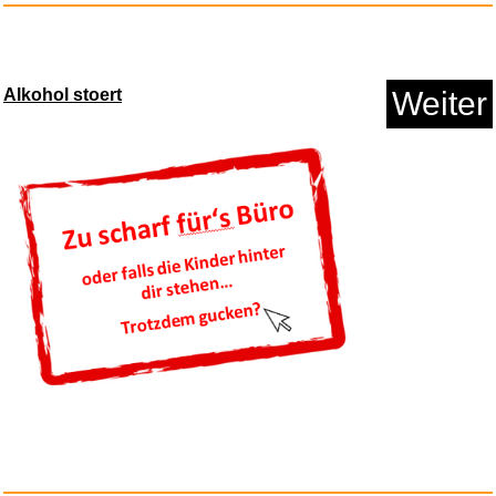
Alkohol stoert
Weiter
Cerd� Disney Lilo & Stitch Gel...