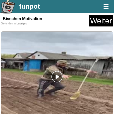
≡
funpot
Bisschen Motivation
Weiter
Gefunden in
Lustiges