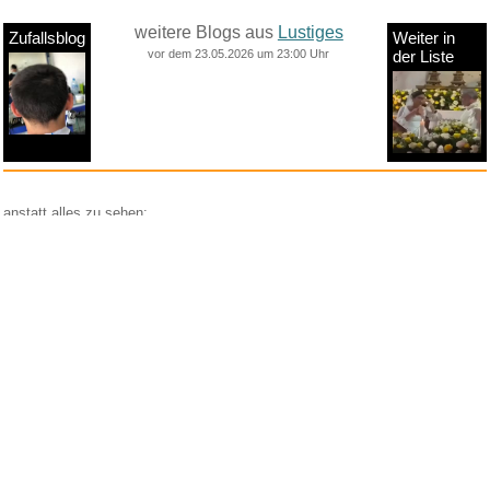
weitere Blogs aus
Lustiges
Zufallsblog
Weiter in
vor dem 23.05.2026 um 23:00 Uhr
der Liste
anstatt alles zu sehen:
nur Bilder
nur Videos
nur PPS
Weitere Unterkategorien:
Comedy
Corona
Fails + Hoppalas
Frauen, Mädels, Girls
HB-Männchen
klasse Sprüche und Witze
Knallerfrauen
Ladykracher
lustige KI
Lustige Werbespots
Lustiges von Amazon
Lustiges von ebay
Mit Tieren
neue Wörter braucht das Land
Paul Panzer
People are awesome
Rätsel Quiz
Scherzfragen