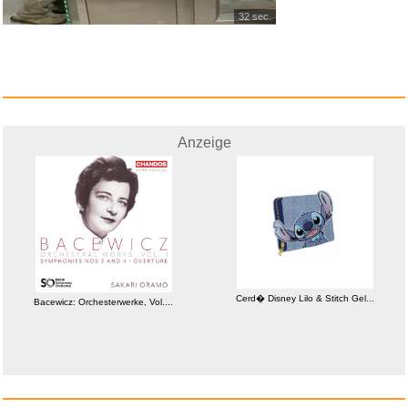
32 sec.
Anzeige
Cerd� Disney Lilo & Stitch Gel...
Bacewicz: Orchesterwerke, Vol....