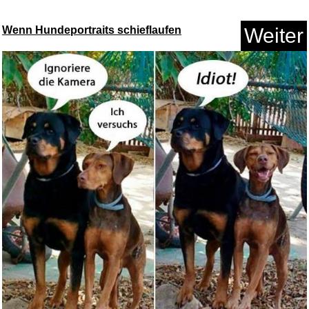
Wenn Hundeportraits schieflaufen
Weiter
KAIZA 5 GIN - 0,5 l - 43%
...
Anzeige