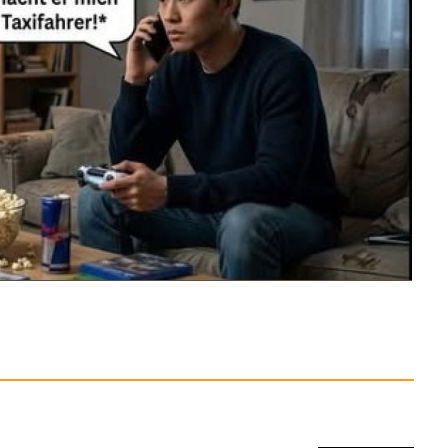
Anzeige
 Tyron - RGB Gaming
H...
Anzeige