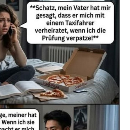
tzname (Blu-ray)...
Anzeige
Weiter
st Mineralwasser Sti...