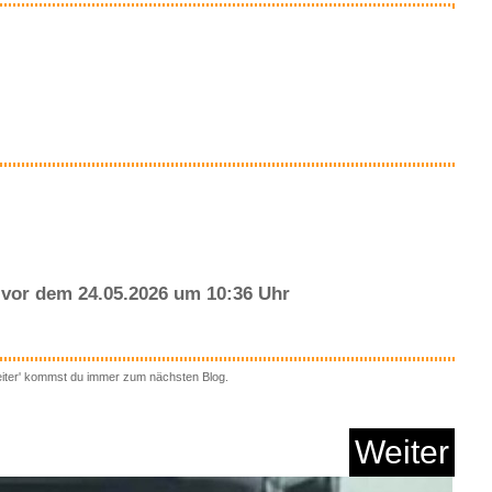
essantes bei amazon
Anzeige
 Jungen Nkmvimo Ls
Swea...