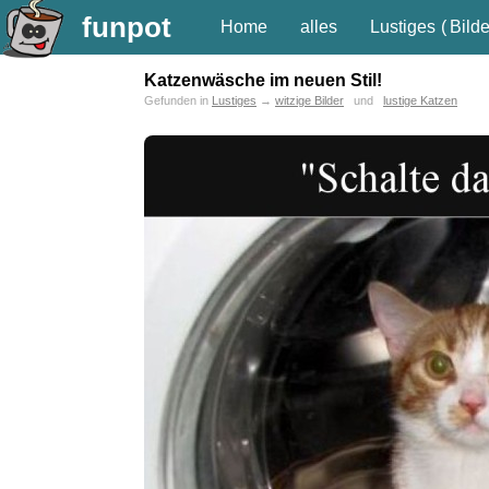
funpot
Home
alles
Lustiges
(
Bilde
Katzenwäsche im neuen Stil!
Gefunden in
Lustiges
→
witzige Bilder
und
lustige Katzen