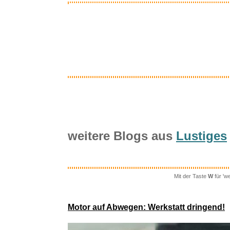
Inter
Name IT