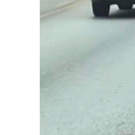
weitere Blogs aus
Lustiges
Mit der Taste
W
für 'w
tiptoi® Ke
Motor auf Abwegen: Werkstatt dringend!