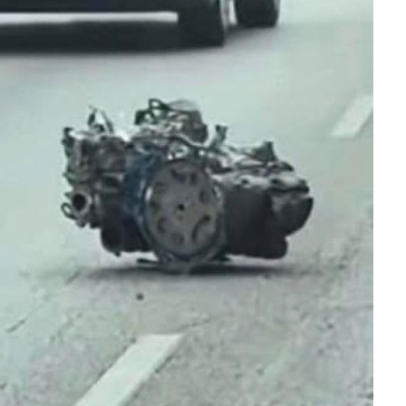
Anzeige
vor dem 24.05.2026 um 10:36 Uhr
eiter' kommst du immer zum nächsten Blog.
nnst du diese Tierg...
Weiter
Anzeige