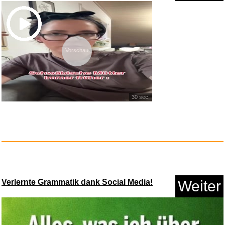
Anzeige
Vorschau
30 sec.
Trousselier 6260565
Schmuckk&a...
Verlernte Grammatik dank Social Media!
Weiter
Anzeige