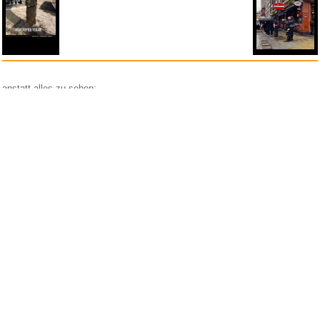
anstatt alles zu sehen:
nur Bilder
nur Videos
nur PPS
Weitere Unterkategorien:
Comedy
Corona
Fails + Hoppalas
Frauen, Mädels, Girls
HB-Männchen
klasse Sprüche und Witze
Knallerfrauen
Ladykracher
lustige KI
Lustige Werbespots
Lustiges von Amazon
Lustiges von ebay
Mit Tieren
neue Wörter braucht das Land
Paul Panzer
People are awesome
Rätsel Quiz
Scherzfragen
Shows
Spiele
Streiche Pranks
Textwitze
Versteckte Kamera
WhatsApp
Wissenswertes
witzige Bilder
witzige Statistikauswertungen
frauenfeindlich
männerfeindlich