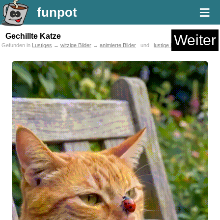
≡
funpot
Gechillte Katze
Weiter
Gefunden in
Lustiges
→
witzige Bilder
→
animierte Bilder
und
lustige KI