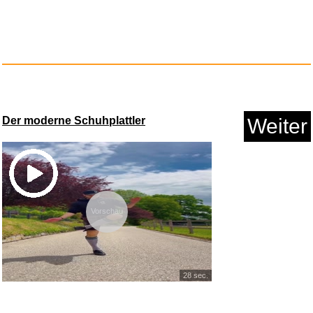
Anzeige
Der moderne Schuhplattler
Weiter
Vorschau
All About Love: New Visions (L...
28 sec.