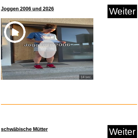
Joggen 2006 und 2026
Weiter
sleek [Jahresabo]...
Anzeige
Vorschau
14 sec.
Notenheft Din A4 hoch: 48 Seit...
schwäbische Mütter
Weiter