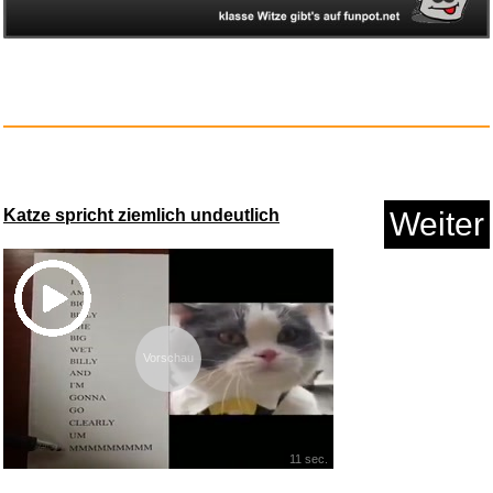
SKROSS Reiseadapter Pro,
anpas...
Katze spricht ziemlich undeutlich
Weiter
Anzeige
Vorschau
11 sec.