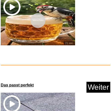
Vorschau
WORX WG801E.91
Heckenschere 20...
15 sec.
Anzeige
Das passt perfekt
Weiter