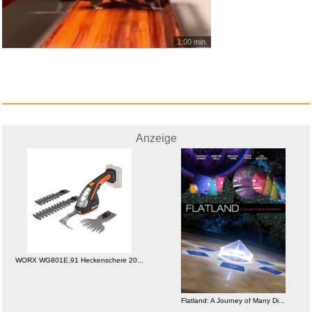
1:00 min.
Anzeige
ROSSMANN Gutschein - €50 ...
Anzeige
WORX WG801E.91 Heckenschere 20...
Flatland: A Journey of Many Di...