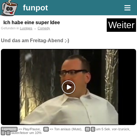
≡
funpot
Ich habe eine super Idee
Weiter
Gefunden in
Lustiges
→
Comedy
Und das am Freitag-Abend ;-)
Leertaste
=> Play/Pause,
M
=> Ton an/aus (Mute),
H
L
um 5 Sek. vor-/zurück,
↑
↓
lauter/leiser um 10%