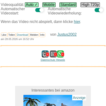
Videoqualität:
Auto ✓
Mobile
Standard
High 720p
Automatischer
Automatische
Videostart:
Videowiederholung:
Wenn das Video nicht abspielt, dann klicke
hier
.
von
Justus2002
Like
Teilen
Download
Melden
Info
am 28.05.2026 um 16:52 Uhr
8
1
6
Datenschutz Hinweis
Interessantes bei amazon
Anzeige