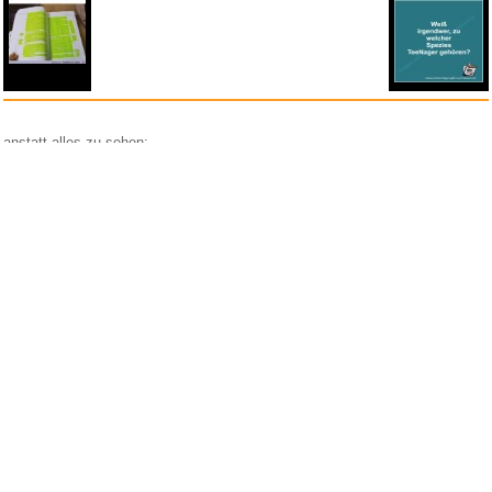
anstatt alles zu sehen:
nur Bilder
nur Videos
nur PPS
Weitere Unterkategorien:
Comedy
Corona
Fails + Hoppalas
Frauen, Mädels, Girls
HB-Männchen
klasse Sprüche und Witze
Knallerfrauen
Ladykracher
lustige KI
Lustige Werbespots
Lustiges von Amazon
Lustiges von ebay
Mit Tieren
neue Wörter braucht das Land
Paul Panzer
People are awesome
Rätsel Quiz
Scherzfragen
Shows
Spiele
Streiche Pranks
Textwitze
Versteckte Kamera
WhatsApp
Wissenswertes
witzige Bilder