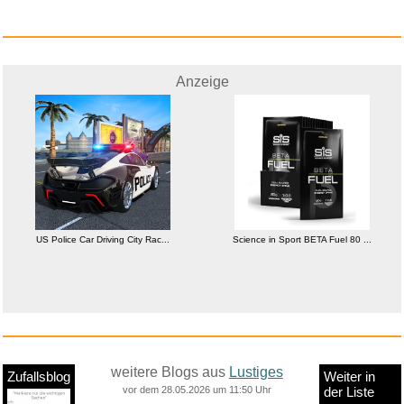
Anzeige
US Police Car Driving City Rac...
Science in Sport BETA Fuel 80 ...
weitere Blogs aus
Lustiges
Zufallsblog
Weiter in
vor dem 28.05.2026 um 11:50 Uhr
der Liste