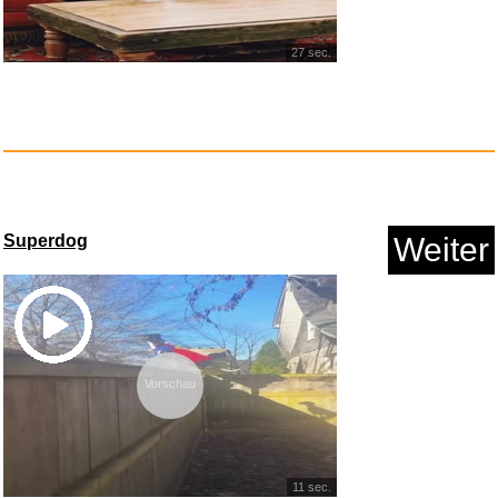
27 sec.
La Blessure 1981 / Cutter's Wa...
Anzeige
Superdog
Weiter
Vorschau
LUCHSURY Schlüsselanh&aum...
11 sec.