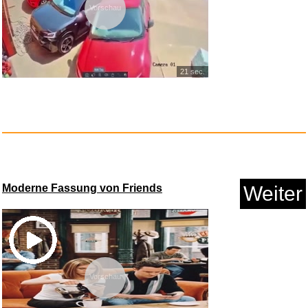
Vorschau
21 sec.
Wieso? Weshalb? Warum?, Band
2...
Anzeige
Moderne Fassung von Friends
Weiter
Vorschau