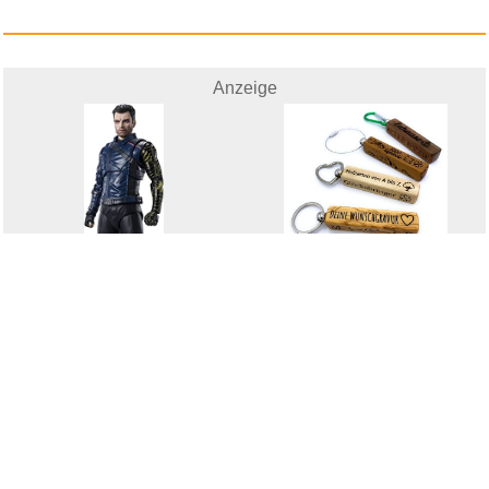
Anzeige
LUCHSURY Schlüsselanh&aum...
Bucky Barnes Falcon and Winter...
weitere Blogs aus
Lustiges
Zufallsblog
Weiter in
vor dem 24.05.2026 um 21:41 Uhr
der Liste