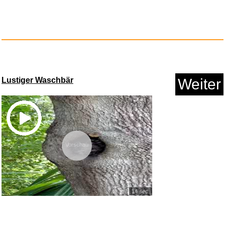
Anzeige
Lustiger Waschbär
Weiter
Vorschau
Auffangwanne Waschmaschine,
Wa...
Anzeige
14 sec.