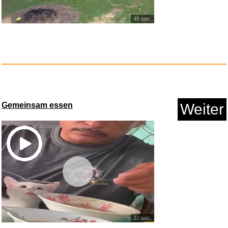
45 sec.
Das Wohltemperierte Klavier
Bu...
Anzeige
Gemeinsam essen
Weiter
Vorschau
37 sec.
HD Smart Dynamic 5d