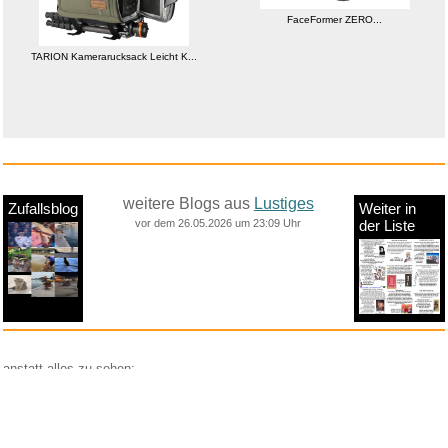
FaceFormer ZERO...
TARION Kamerarucksack Leicht K...
weitere Blogs aus
Lustiges
Zufallsblog
Weiter in
vor dem 26.05.2026 um 23:09 Uhr
der Liste
anstatt alles zu sehen:
nur Bilder
nur Videos
nur PPS
Weitere Unterkategorien: