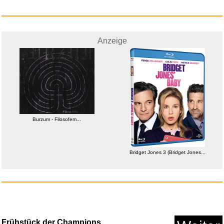
ELLIOTT ERWITT Dog
Jumping...
Anzeige
Anzeige
Burzum - Filosofem...
Bridget Jones 3 (Bridget Jones...
Geheimnisse sterben nicht...
Anzeige
Frühstück der Champions