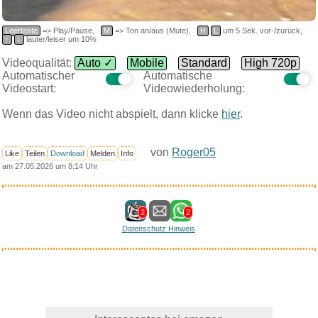
Leertaste
=> Play/Pause,
M
=> Ton an/aus (Mute),
H
L
um 5 Sek. vor-/zurück,
↑
↓
lauter/leiser um 10%
Videoqualität:
Auto ✓
Mobile
Standard
High 720p
Automatischer
Automatische
Videostart:
Videowiederholung:
Wenn das Video nicht abspielt, dann klicke
hier
.
von
Roger05
Like
Teilen
Download
Melden
Info
am 27.05.2026 um 8:14 Uhr
2
2
Datenschutz Hinweis