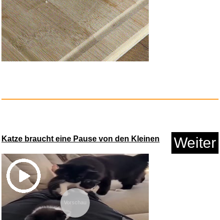
Boar...
Anzeige
Katze braucht eine Pause von den Kleinen
Weiter
Die Rosa Karaffe...
Anzeige
Vorschau