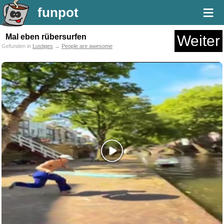
≡
funpot
Mal eben rübersurfen
Weiter
Gefunden in
Lustiges
→
People are awesome