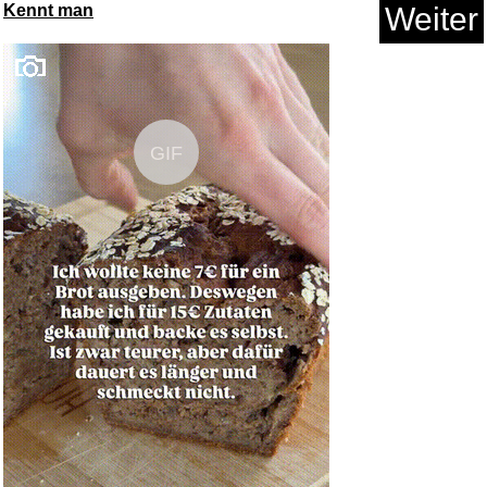
Kennt man
Weiter
Philosophie Magazine HS N�60
:...
GIF
Anzeige
Montessori Spielzeug Busy