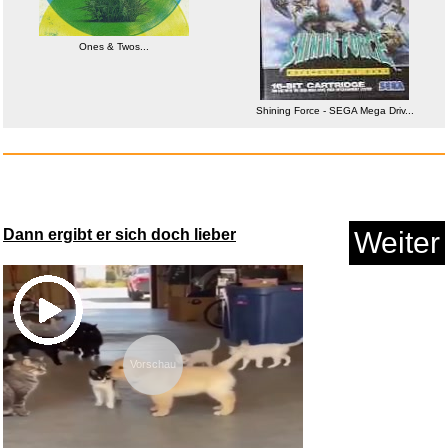
Anzeige
Ones & Twos...
Shining Force - SEGA Mega Driv...
Dann ergibt er sich doch lieber
Weiter
akku-net Enersys/Hawker
Bleiak...
Anzeige
Vorschau