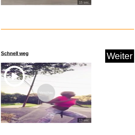
15 sec.
IPhone Ladekabel 2Pack 1M+2M
Schnell weg
Weiter
U...
Anzeige
Vorschau
13 sec.