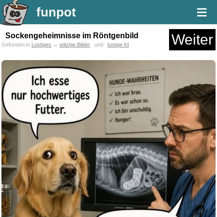
≡
funpot
Sockengeheimnisse im Röntgenbild
Weiter
Gefunden in
Lustiges
→
witzige Bilder
und
lustige KI