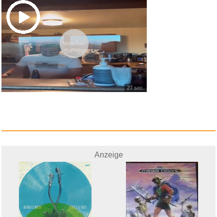
SMD Aufpassen Wir sind
verr&uu...
Vorschau
Anzeige
27 sec.
Anzeige
Logitech G Astro A50 Lightspee...