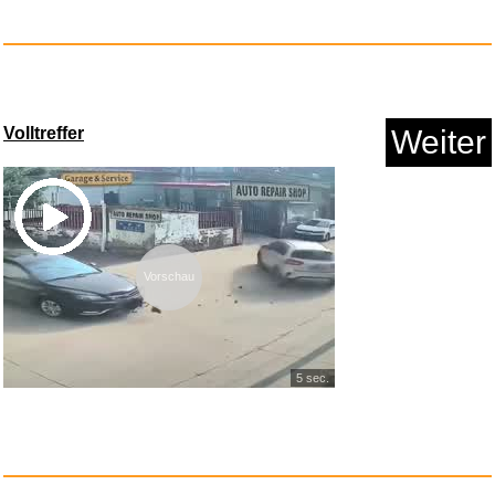
Afterglow LED drahtlos Deluxe ...
Volltreffer
Weiter
Anzeige
Vorschau
5 sec.
Swiftswan Hard Carry Zipper
Sc...