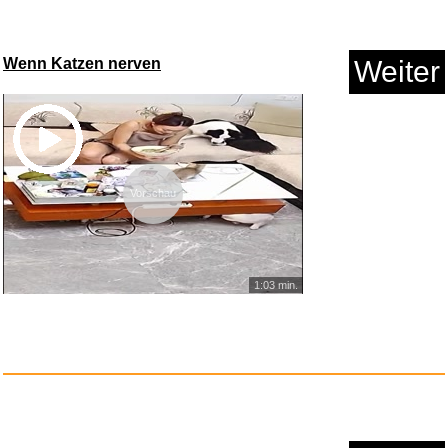
Anzeige
Wenn Katzen nerven
Weiter
Vorschau
Idiocracy: Denken und Handeln
1:03 min.
...