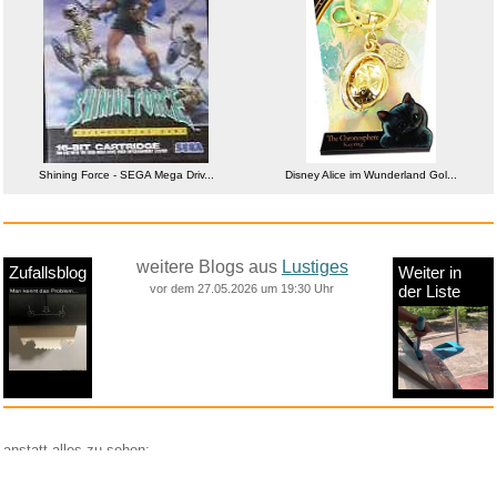
Shining Force - SEGA Mega Driv...
Disney Alice im Wunderland Gol...
weitere Blogs aus
Lustiges
Zufallsblog
Weiter in
vor dem 27.05.2026 um 19:30 Uhr
der Liste
anstatt alles zu sehen:
nur Bilder
nur Videos
nur PPS