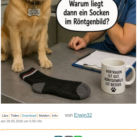
von
Erwin32
Like
Teilen
Download
Melden
Info
am 28.05.2026 um 5:56 Uhr