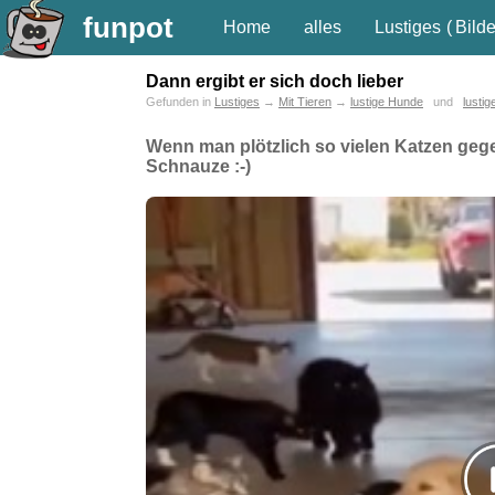
funpot
Home
alles
Lustiges
(
Bilde
Dann ergibt er sich doch lieber
Gefunden in
Lustiges
→
Mit Tieren
→
lustige Hunde
und
lusti
Wenn man plötzlich so vielen Katzen gegen
Schnauze :-)