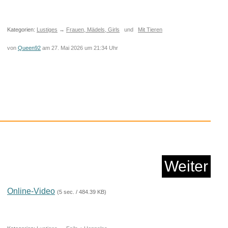
Kategorien:
Lustiges
→
Frauen, Mädels, Girls
und
Mit Tieren
von
Queen92
am 27. Mai 2026 um 21:34 Uhr
sollst bereuen: �&q...
Weiter
Anzeige
Online-Video
(5 sec. / 484.39 KB)