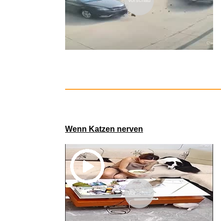
We Are L
Wenn Katzen nerven
Vorschau