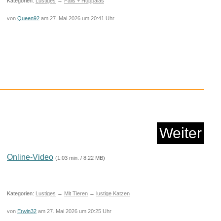
Kategorien:
Lustiges
→
Fails + Hoppalas
von
Queen92
am 27. Mai 2026 um 20:41 Uhr
egion (We Are Bob)
(Bo...
Anzeige
Weiter
Online-Video
(1:03 min. / 8.22 MB)
Kategorien:
Lustiges
→
Mit Tieren
→
lustige Katzen
von
Erwin32
am 27. Mai 2026 um 20:25 Uhr