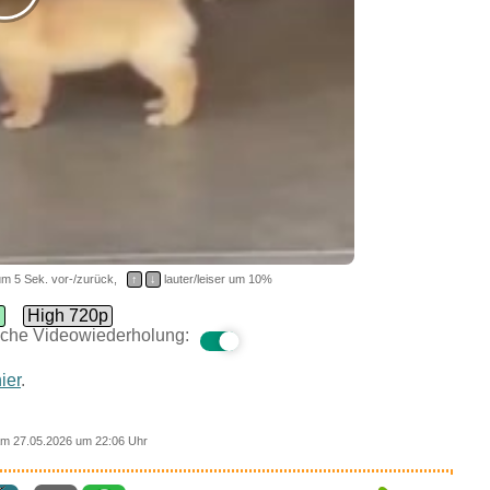
m 5 Sek. vor-/zurück,
↑
↓
lauter/leiser um 10%
d
High 720p
che Videowiederholung:
ier
.
m 27.05.2026 um 22:06 Uhr