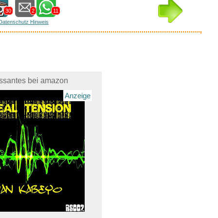
30
2
11
Datenschutz Hinweis
essantes bei amazon
Anzeige