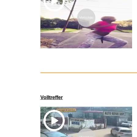
Vorschau
Blood - Du 
Volltreffer
Vorschau