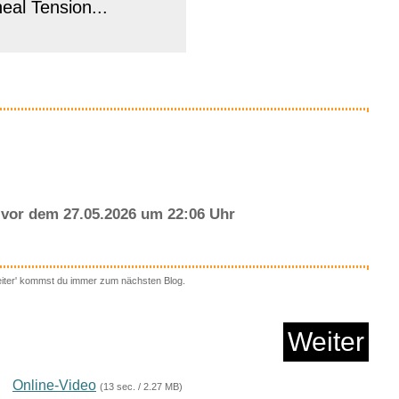
neal Tension...
Anzeige
vor dem 27.05.2026 um 22:06 Uhr
eiter' kommst du immer zum nächsten Blog.
 Mist and Fury: The ...
Weiter
Anzeige
Online-Video
(13 sec. / 2.27 MB)