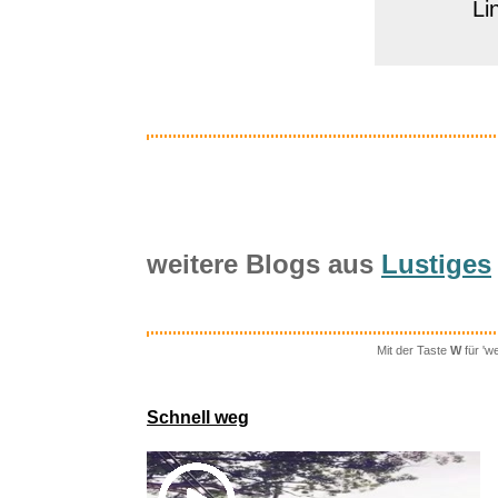
Li
weitere Blogs aus
Lustiges
Mit der Taste
W
für 'w
A Court of
Schnell weg