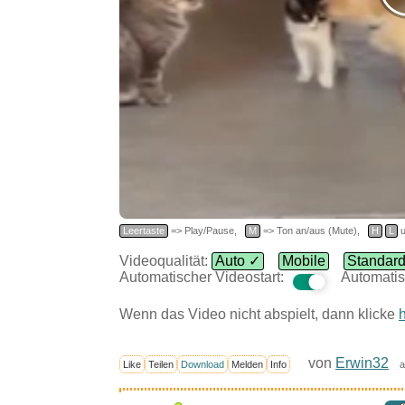
Leertaste
=> Play/Pause,
M
=> Ton an/aus (Mute),
H
L
u
Videoqualität:
Auto ✓
Mobile
Standar
Automatischer Videostart:
Automatis
Wenn das Video nicht abspielt, dann klicke
h
von
Erwin32
Like
Teilen
Download
Melden
Info
a