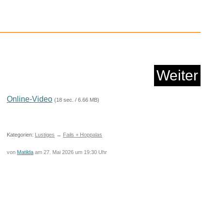
Weiter
Online-Video
(18 sec. / 6.66 MB)
Spektrum...
Kategorien:
Lustiges
→
Fails + Hoppalas
von
Matilda
am 27. Mai 2026 um 19:30 Uhr
Anzeige