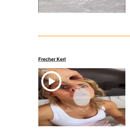
Amazon Gif
Frecher Kerl
Vorschau
Excalibur 