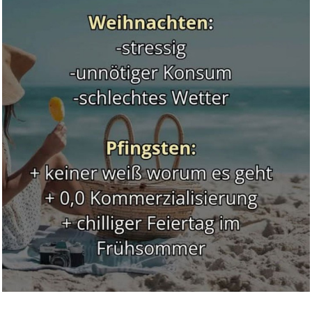
PANDORA Music note
794513C00 C...
Anzeige