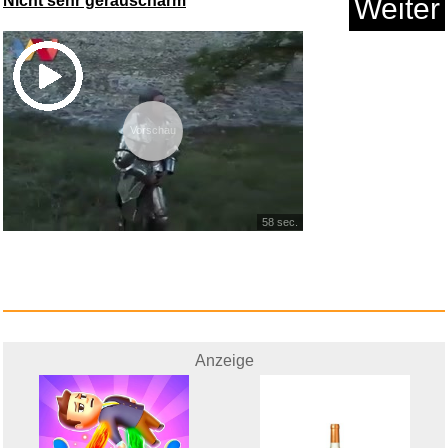
Nicht sehr geräuscharm
Weiter
Eintracht Frankfurt : Alle Zus...
Vorschau
Anzeige
58 sec.
Anzeige
Ein Käfig voller Narren [...