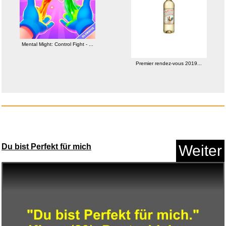
Anzeige
Mental Might: Control Fight - ...
Premier rendez-vous 2019...
Du bist Perfekt für mich
Weiter
TAMS Strohhut Erwachsene aus
n...
Anzeige