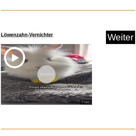
Anzeige
Löwenzahn-Vernichter
Weiter
Vorschau
Tiny Bookshop [Nintendo
Switch...
7 sec.
Anzeige