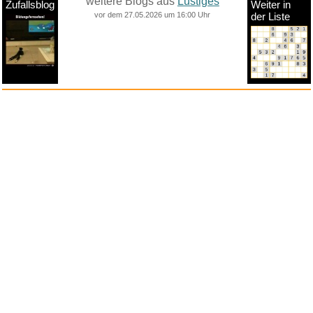
weitere Blogs aus
Lustiges
Zufallsblog
Weiter in
vor dem 27.05.2026 um 16:00 Uhr
der Liste
anstatt alles zu sehen:
nur Bilder
nur Videos
nur PPS
Weitere Unterkategorien:
Comedy
Corona
Fails + Hoppalas
Frauen, Mädels, Girls
HB-Männchen
klasse Sprüche und Witze
Knallerfrauen
Ladykracher
lustige KI
Lustige Werbespots
Lustiges von Amazon
Lustiges von ebay
Mit Tieren
neue Wörter braucht das Land
Paul Panzer
People are awesome
Rätsel Quiz
Scherzfragen
Shows
Spiele
Streiche Pranks
Textwitze
Versteckte Kamera