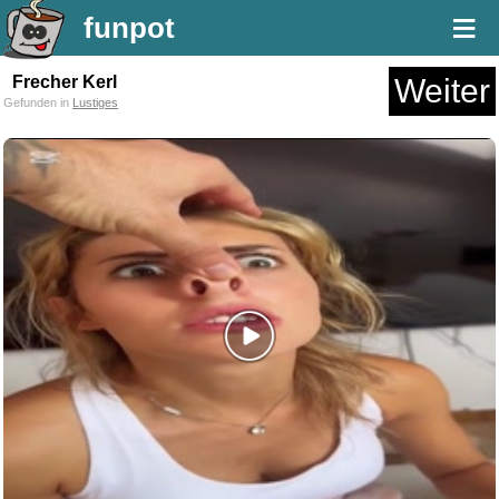
≡
funpot
Frecher Kerl
Weiter
Gefunden in
Lustiges