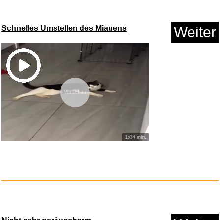
Schnelles Umstellen des Miauens
Weiter
Vorschau
NORDISK FILM Dr�
berne fra ...
Anzeige
1:04 min.