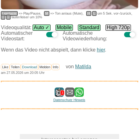
Leertaste
=> Play/Pause,
M
=> Ton an/aus (Mute),
H
L
um 5 Sek. vor-/zurück,
↑
↓
lauter/leiser um 10%
Videoqualität:
Auto ✓
Mobile
Standard
High 720p
Automatischer
Automatische
Videostart:
Videowiederholung:
Wenn das Video nicht abspielt, dann klicke
hier
.
von
Matilda
Like
Teilen
Download
Melden
Info
am 27.05.2026 um 20:05 Uhr
3
Datenschutz Hinweis