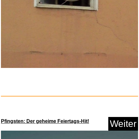
Der Einfluss der Pflanzendecke...
Anzeige
ZOZOVR Tragetasche für Me...
Pfingsten: Der geheime Feiertags-Hit!
Weiter
Anzeige