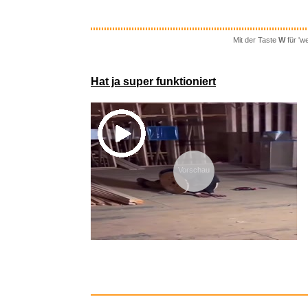
� -lfilt
Mit der Taste
W
für 'w
Hat ja super funktioniert
Vorschau
Generisc