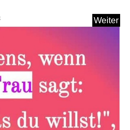
t
Weiter
Anzeige
 Ätherisches �-l...
Anzeige