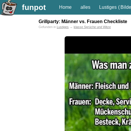
funpot
Home
alles
Lustiges
(
Bilde
Grillparty: Männer vs. Frauen Checkliste
Gefunden in
Lustiges
→
klasse Sprüche und Witze