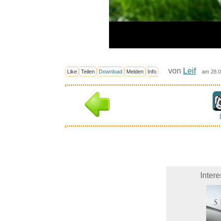
von
Leif
Like
Teilen
Download
Melden
Info
am 28.0
Inter