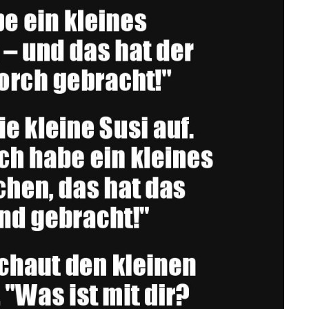
Orch...
Anzeige
A World History...
Anzeige