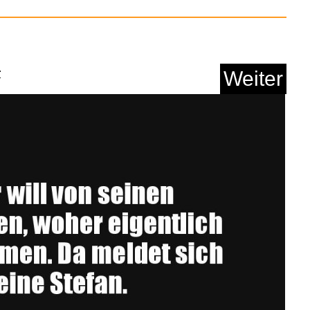
as de pitié pour le...
r
Weiter
Anzeige
hideen-Experiment: