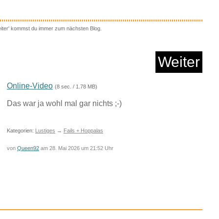
er Champion C 320...
eiter' kommst du immer zum nächsten Blog.
Weiter
Anzeige
Online-Video
(8 sec. / 1.78 MB)
Das war ja wohl mal gar nichts ;-)
Kategorien:
Lustiges
→
Fails + Hoppalas
von
Queen92
am 28. Mai 2026 um 21:52 Uhr
h Sleepy Tücher S...