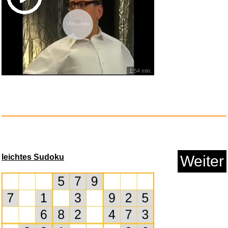
Vorschau
1:54 min.
Fokky Fitnessbänder [5er ...
leichtes Sudoku
Weiter
Anzeige