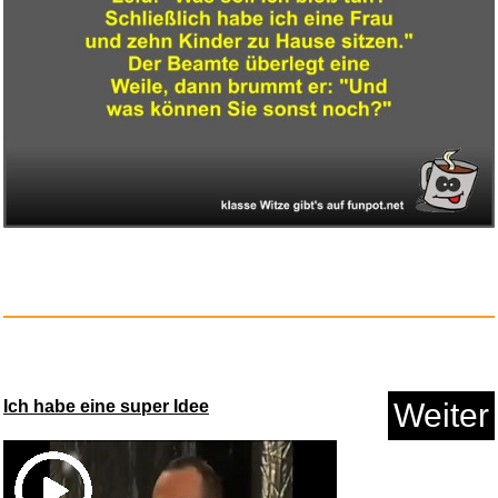
KBREE Kühlschrankteile QP...
Anzeige
KF3TEC® Aktivkohlefilter f&uu...
Ich habe eine super Idee
Weiter
Anzeige