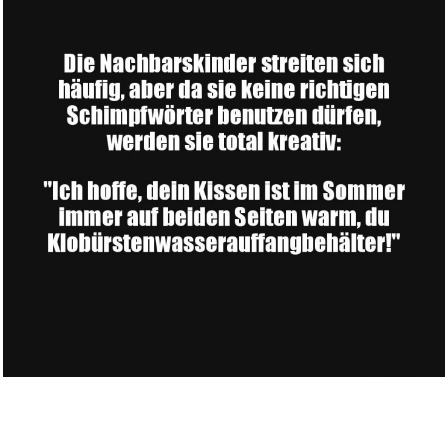
Kennzeichen Schrauben
Motorrad...
Anzeige
Lego Ninjago (CD 49)...
Anzeige