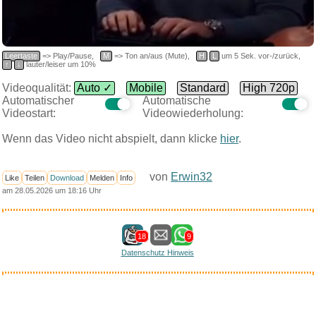
Leertaste
=> Play/Pause,
M
=> Ton an/aus (Mute),
H
L
um 5 Sek. vor-/zurück,
↑
↓
lauter/leiser um 10%
Videoqualität:
Auto ✓
Mobile
Standard
High 720p
Automatischer
Automatische
Videostart:
Videowiederholung:
Wenn das Video nicht abspielt, dann klicke
hier
.
von
Erwin32
Like
Teilen
Download
Melden
Info
am 28.05.2026 um 18:16 Uhr
18
9
Datenschutz Hinweis