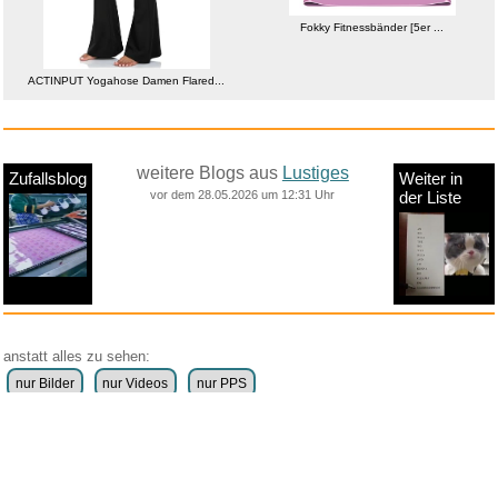
Fokky Fitnessbänder [5er ...
ACTINPUT Yogahose Damen Flared...
weitere Blogs aus
Lustiges
Zufallsblog
Weiter in
vor dem 28.05.2026 um 12:31 Uhr
der Liste
anstatt alles zu sehen:
nur Bilder
nur Videos
nur PPS
Weitere Unterkategorien:
Comedy
Corona
Fails + Hoppalas
Frauen, Mädels, Girls
HB-Männchen
klasse Sprüche und Witze
Knallerfrauen