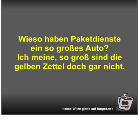
Anzeige
Honor Begins at Home Leaders
K...
Anzeige