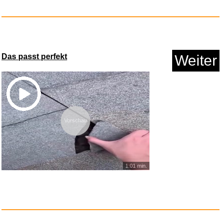
Skross 1.302524 Reiseadapter...
Anzeige
Das passt perfekt
Weiter
Vorschau
1:01 min.
What Color Is Your Parachute? ...
Anzeige