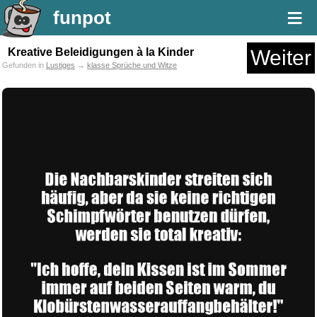
≡
funpot
Kreative Beleidigungen à la Kinder
Weiter
Gefunden in
Lustiges
→
klasse Sprüche und Witze