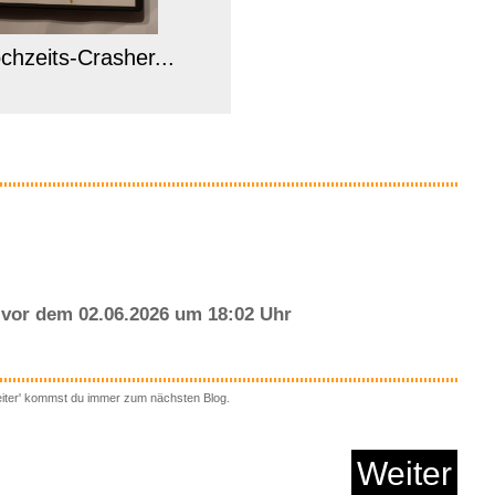
chzeits-Crasher...
Anzeige
vor dem 02.06.2026 um 18:02 Uhr
eiter' kommst du immer zum nächsten Blog.
FRANCE Rainbow SIX
Ex...
Weiter