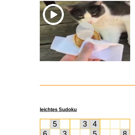
Vorschau
La Blessure
leichtes Sudoku