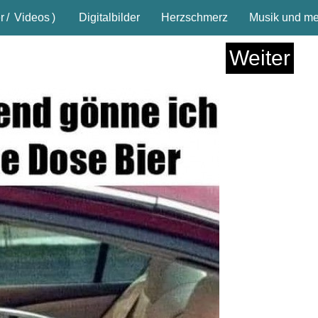
r
/
Videos
)
Digitalbilder
Herzschmerz
Musik und meh
Weiter