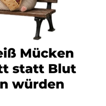
Anzeige
Makeup-Spiegel-Etui
f...
Anzeige