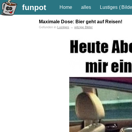
funpot
Home
alles
Lustiges
(
Bilde
Maximale Dose: Bier geht auf Reisen!
Gefunden in
Lustiges
→
witzige Bilder