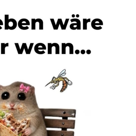
rnichter elektrisch ...
Anzeige
nk Velox - Wireless
RGB...