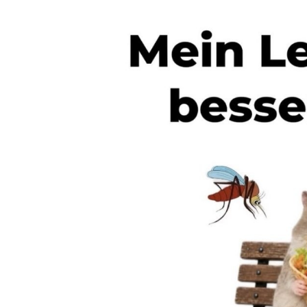
Insektenve
Speedli