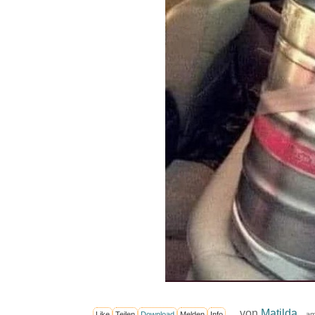
von
Matilda
Like
Teilen
Download
Melden
Info
am