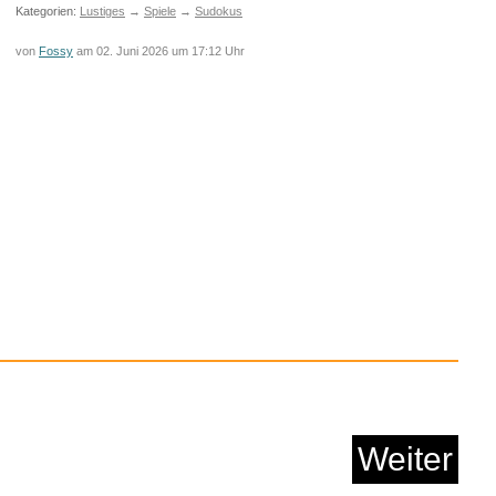
Kategorien:
Lustiges
→
Spiele
→
Sudokus
von
Fossy
am 02. Juni 2026 um 17:12 Uhr
i Spirale zur Kabelc...
Anzeige
Weiter