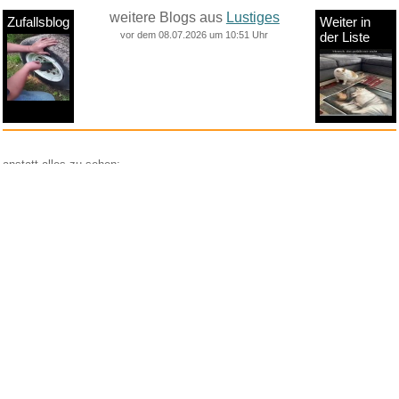
weitere Blogs aus
Lustiges
Zufallsblog
Weiter in
vor dem 08.07.2026 um 10:51 Uhr
der Liste
anstatt alles zu sehen:
nur Bilder
nur Videos
nur PPS
Weitere Unterkategorien:
Comedy
Corona
Fails + Hoppalas
Frauen, Mädels, Girls
HB-Männchen
klasse Sprüche und Witze
Knallerfrauen
Ladykracher
lustige KI
Lustige Werbespots
Lustiges von Amazon
Lustiges von ebay
Mit Tieren
neue Wörter braucht das Land
Paul Panzer
People are awesome
Rätsel Quiz
Scherzfragen
Shows
Spiele
Streiche Pranks
Textwitze
Versteckte Kamera