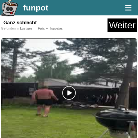
≡
funpot
Ganz schlecht
Weiter
Gefunden in
Lustiges
→
Fails + Hoppalas