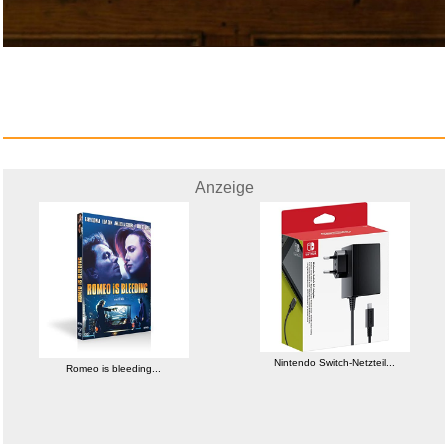
Anzeige
Rolling Stones Baseball Cap : ...
Anzeige
Nintendo Switch-Netzteil...
Romeo is bleeding...