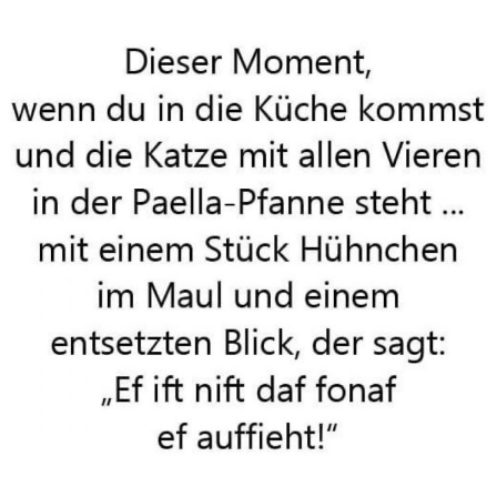
Miagon Flip PU Leder
Schutzh&u...
Anzeige