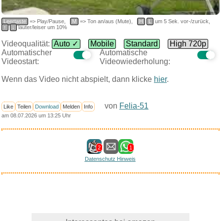
Leertaste
=> Play/Pause,
M
=> Ton an/aus (Mute),
H
L
um 5 Sek. vor-/zurück,
↑
↓
lauter/leiser um 10%
Videoqualität:
Auto ✓
Mobile
Standard
High 720p
Automatischer
Automatische
Videostart:
Videowiederholung:
Wenn das Video nicht abspielt, dann klicke
hier
.
von
Felia-51
Like
Teilen
Download
Melden
Info
am 08.07.2026 um 13:25 Uhr
2
1
Datenschutz Hinweis