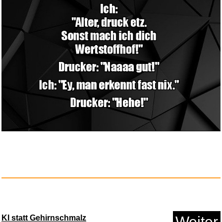
Anzeige
Mockingjay (Hunger Games
Trilo...
Anzeige
KI statt Gehirnschmalz
Weiter