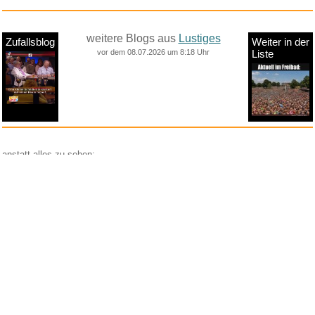
weitere Blogs aus
Lustiges
Zufallsblog
Weiter in der
vor dem 08.07.2026 um 8:18 Uhr
Liste
anstatt alles zu sehen:
nur Bilder
nur Videos
nur PPS
Weitere Unterkategorien:
Comedy
Corona
Fails + Hoppalas
Frauen, Mädels, Girls
HB-Männchen
klasse Sprüche und Witze
Knallerfrauen
Ladykracher
lustige KI
Lustige Werbespots
Lustiges von Amazon
Lustiges von ebay
Mit Tieren
neue Wörter braucht das Land
Paul Panzer
People are awesome
Rätsel Quiz
Scherzfragen