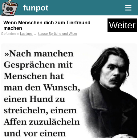
≡
funpot
Wenn Menschen dich zum Tierfreund
Weiter
machen
Gefunden in
Lustiges
→
klasse Sprüche und Witze