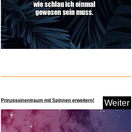
Anzeige
Tensor - Einhandrute mit Korkg...
Prinzessinentraum mit Spinnen erweitern!
Weiter
Anzeige