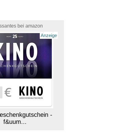
essantes bei amazon
Anzeige
schenkgutschein -
f&uum...