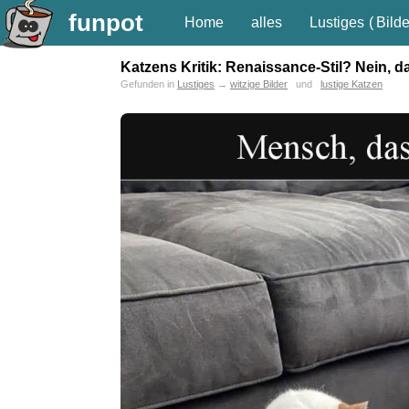
funpot
Home
alles
Lustiges
(
Bilde
Katzens Kritik: Renaissance-Stil? Nein, d
Gefunden in
Lustiges
→
witzige Bilder
und
lustige Katzen