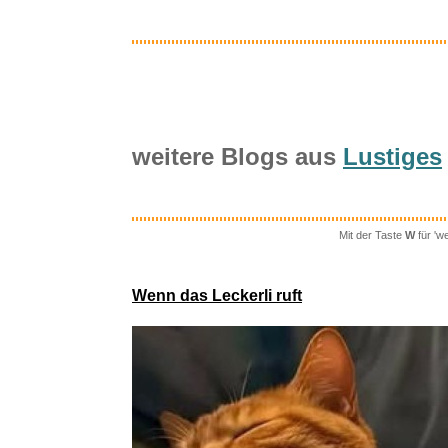
weitere Blogs aus
Lustiges
Mit der Taste
W
für 'w
Oura 
Wenn das Leckerli ruft