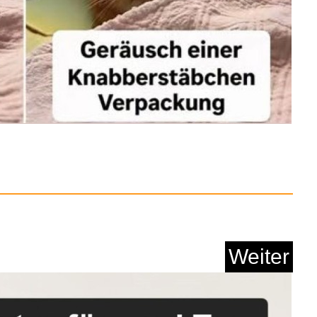
rnova - It's a Wond...
Anzeige
Weiter
tch Aufnäher - Ho...