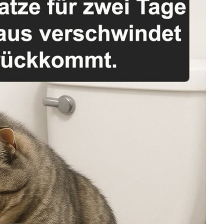
Anzeige
dekabel 2Pack 1M+2M
U...
Anzeige