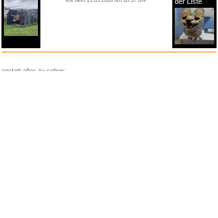
vor dem 15.05.2026 um 18:57 Uhr
der Liste
anstatt alles zu sehen:
nur Bilder
nur Videos
nur PPS
Weitere Unterkategorien:
Comedy
Corona
Fails + Hoppalas
Frauen, Mädels, Girls
HB-Männchen
klasse Sprüche und Witze
Knallerfrauen
Ladykracher
lustige KI
Lustige Werbespots
Lustiges von Amazon
Lustiges von ebay
Mit Tieren
neue Wörter braucht das Land
Paul Panzer
People are awesome
Rätsel Quiz
Scherzfragen
Shows
Spiele
Streiche Pranks
Textwitze
Versteckte Kamera
WhatsApp
Wissenswertes
witzige Bilder