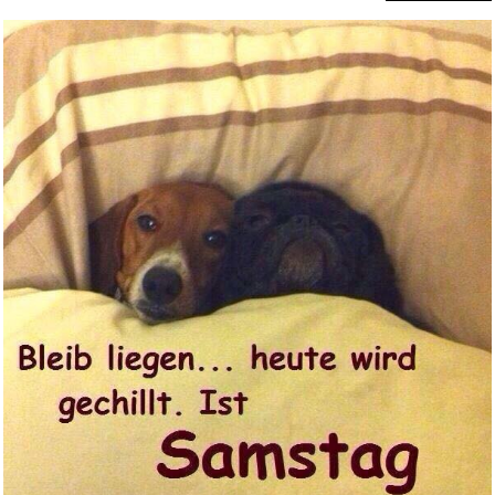
Trousselier 6260565
Schmuckk&a...
Anzeige