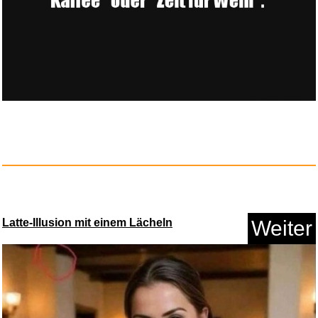
Mockingjay (Hunger Games
Trilo...
Anzeige
Latte-Illusion mit einem Lächeln
Weiter