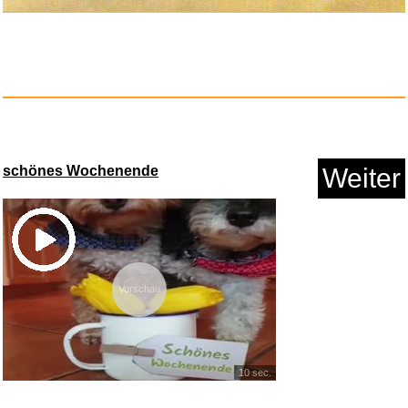
Schlüsselanhänger Da...
Anzeige
schönes Wochenende
Weiter
Vorschau
10 sec.
Das achte Leben: Für Bril...