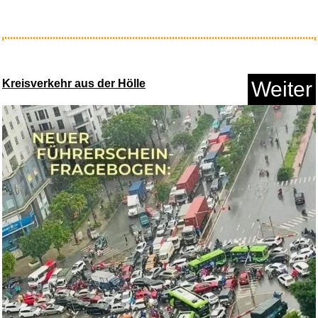
Difuzed SB276317POK Zubehö...
Kreisverkehr aus der Hölle
Weiter
Anzeige
Hell Freezes Over...