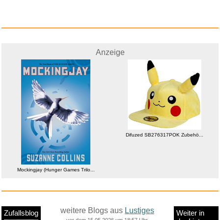
Anzeige
Difuzed SB276317POK Zubehö...
Mockingjay (Hunger Games Trilo...
weitere Blogs aus
Lustiges
Zufallsblog
Weiter in