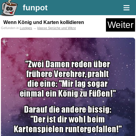
≡
funpot
Wenn König und Karten kollidieren
Weiter
Gefunden in
Lustiges
→
klasse Sprüche und Witze