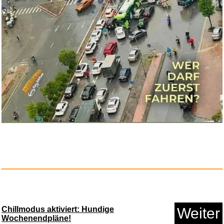
Anzeige
Amazon eGift-Gutschein - Feier...
Anzeige
Chillmodus aktiviert: Hundige
Weiter
Wochenendpläne!