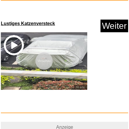
Lustiges Katzenversteck
Weiter
Vorschau
BrKern Bienenwachs
Brotbeutel,...
20 sec.
Anzeige
Anzeige