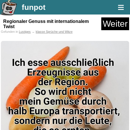
≡
funpot
Regionaler Genuss mit internationalem
Weiter
Twist
Gefunden in
Lustiges
→
klasse Sprüche und Witze