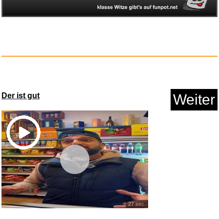
Our Common Future (Oxford
Pape...
Der ist gut
Weiter
Anzeige
Vorschau
27 sec.