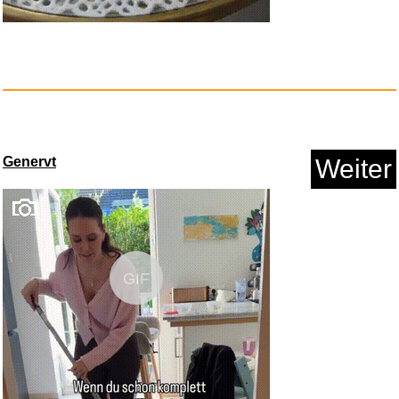
Anzeige
Genervt
Weiter
Klimaanlage Mobile, leise Trag...
GIF
Anzeige