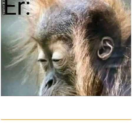
Reichsflagge,...
Anzeige
NP4-6 Yuasa 4Ah 6v Lead acid
b...
Anzeige