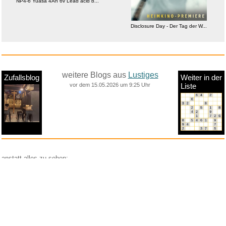
NP4-6 Yuasa 4Ah 6v Lead acid b...
Disclosure Day - Der Tag der W...
weitere Blogs aus
Lustiges
Zufallsblog
Weiter in der
vor dem 15.05.2026 um 9:25 Uhr
Liste
anstatt alles zu sehen:
nur Bilder
nur Videos
nur PPS
Weitere Unterkategorien:
Comedy
Corona
Fails + Hoppalas
Frauen, Mädels, Girls
HB-Männchen
klasse Sprüche und Witze
Knallerfrauen