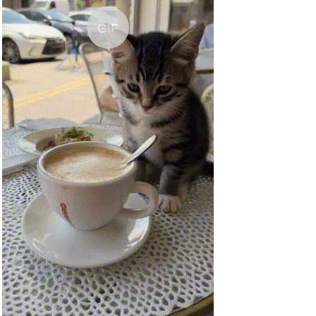
Psychos in Love...
GIF
Anzeige
HWASH No Smoking Warning
Toile...