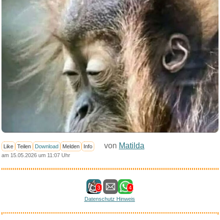
von
Matilda
Like
Teilen
Download
Melden
Info
am 15.05.2026 um 11:07 Uhr
3
4
Datenschutz Hinweis