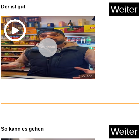
Der ist gut
Weiter
Nur Die 2er Schuhsöckchen...
Anzeige
Vorschau
27 sec.
Bowmans Journey Arrow Mastery
So kann es gehen
Weiter
...