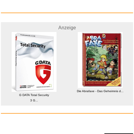
Anzeige
Anzeige
Guess Chrysalis
Die Abrafaxe - Das Geheimnis d...
G DATA Total Security
JUBE04108JWYGT...
3 G...
Anzeige