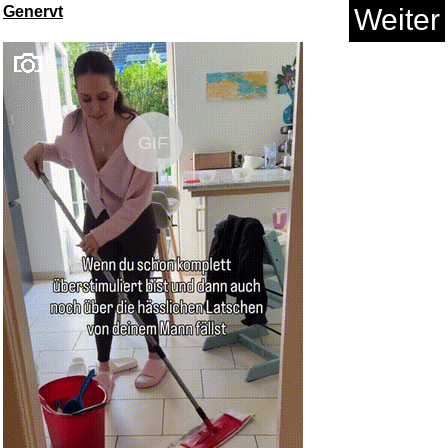
Genervt
Weiter
GIF
Die Schöne und das Biest ...
Anzeige