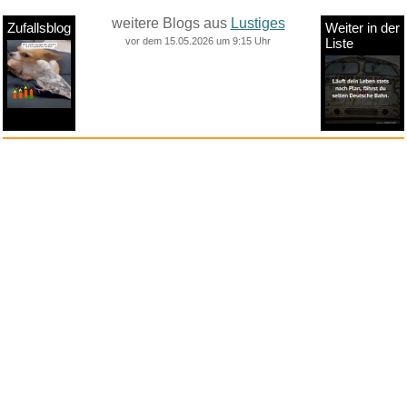
weitere Blogs aus
Lustiges
Zufallsblog
Weiter in der
vor dem 15.05.2026 um 9:15 Uhr
Liste
anstatt alles zu sehen:
nur Bilder
nur Videos
nur PPS
Weitere Unterkategorien:
Comedy
Corona
Fails + Hoppalas
Frauen, Mädels, Girls
HB-Männchen
klasse Sprüche und Witze
Knallerfrauen
Ladykracher
lustige KI
Lustige Werbespots
Lustiges von Amazon
Lustiges von ebay
Mit Tieren
neue Wörter braucht das Land
Paul Panzer
People are awesome
Rätsel Quiz
Scherzfragen
Shows
Spiele
Streiche Pranks
Textwitze
Versteckte Kamera