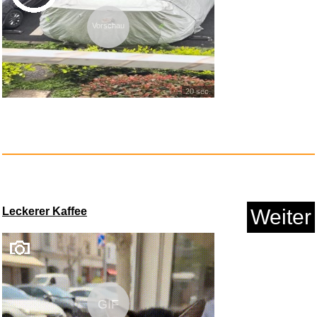
Vorschau
20 sec.
FOHERE Eiswürfelmaschine ...
Anzeige
Leckerer Kaffee
Weiter
GIF