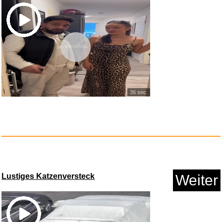
Anzeige
Vorschau
36 sec.
Bosch SmartphoneGrip vertikal
...
Lustiges Katzenversteck
Weiter
Anzeige