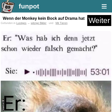
≡
funpot
Wenn der Monkey kein Bock auf Drama hat
Weiter
Gefunden in
Lustiges
→
witzige Bilder
und
Mit Tieren