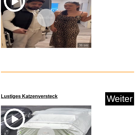
Vorschau
Progressive Steps to Syncopati...
36 sec.
Lustiges Katzenversteck
Weiter