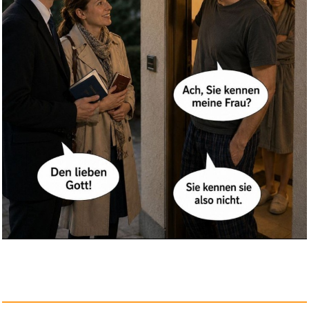
Ende der Welt (black LP+CD)
[V...
Anzeige
Foblit ltd Boys of Tommen, 5-t...