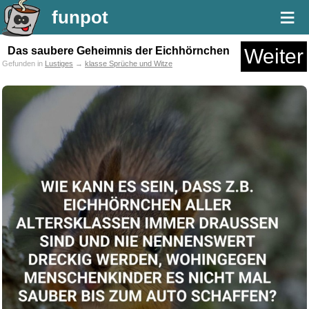
≡
funpot
Das saubere Geheimnis der Eichhörnchen
Weiter
Gefunden in
Lustiges
→
klasse Sprüche und Witze