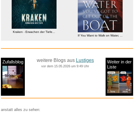
Kraken - Erwachen der Tiefe...
If You Want to Walk on Water, ...
weitere Blogs aus
Lustiges
Zufallsblog
Weiter in der
vor dem 15.05.2026 um 9:49 Uhr
Liste
anstatt alles zu sehen:
nur Bilder
nur Videos
nur PPS
Weitere Unterkategorien: