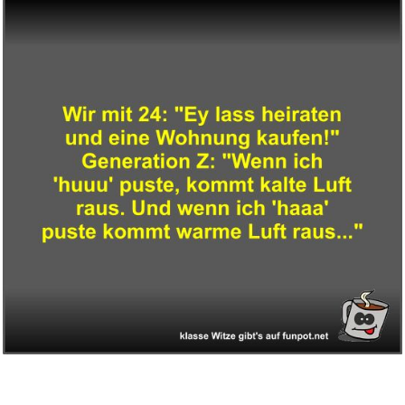
Jewelkeeper Regenbogen
Einhorn...
Anzeige
Dunstabzugshaube Filter,
59x47...