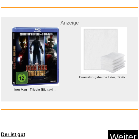
Anzeige
Anzeige
NRF Lüfter, Motorküh...
Dunstabzugshaube Filter, 59x47...
Iron Man - Trilogie [Blu-ray] ...
Anzeige
Der ist gut
Weiter