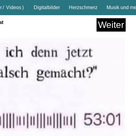
r
/
Videos
)
Digitalbilder
Herzschmerz
Musik und meh
at
Weiter