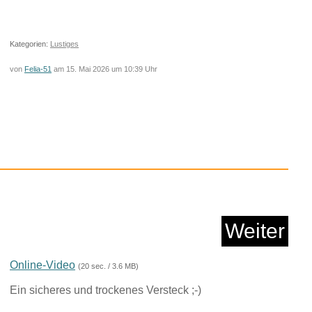
Kategorien:
Lustiges
von
Felia-51
am 15. Mai 2026 um 10:39 Uhr
X WG801E.91
kenschere 20...
Anzeige
Weiter
Online-Video
(20 sec. / 3.6 MB)
Ein sicheres und trockenes Versteck ;-)