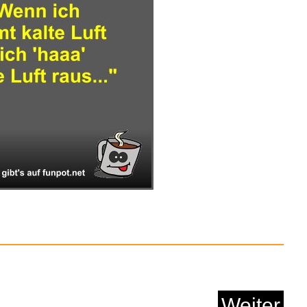
namic MMX 300 PRO
Gamin...
Anzeige
I 2.1 Kabel 48Gbit/s
...
Weiter