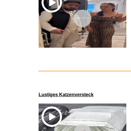
Vorschau
WOR
Hec
Lustiges Katzenversteck