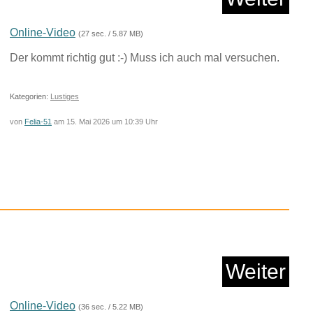
Anzeige
Online-Video
(27 sec. / 5.87 MB)
Der kommt richtig gut :-) Muss ich auch mal versuchen.
Kategorien:
Lustiges
von
Felia-51
am 15. Mai 2026 um 10:39 Uhr
 Galileo Lab - Krist...
Weiter
Anzeige
Online-Video
(36 sec. / 5.22 MB)