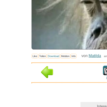
von
Matilda
Like
Teilen
Download
Melden
Info
am
Inter