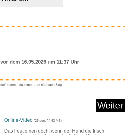
Anzeige
vor dem 16.05.2026 um 11:37 Uhr
eiter' kommst du immer zum nächsten Blog.
rockner L.E.W hän...
Weiter
Anzeige
Online-Video
(25 sec. / 4.43 MB)
Das freut einen doch, wenn der Hund die frisch