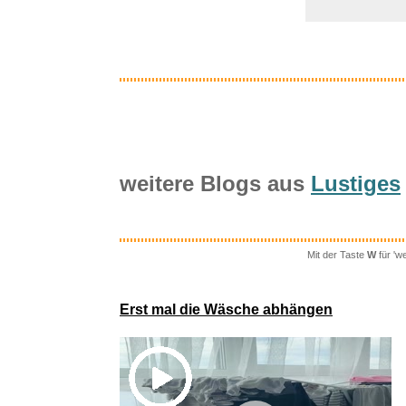
weitere Blogs aus
Lustiges
Mit der Taste
W
für 'w
L.E.W. T
Erst mal die Wäsche abhängen