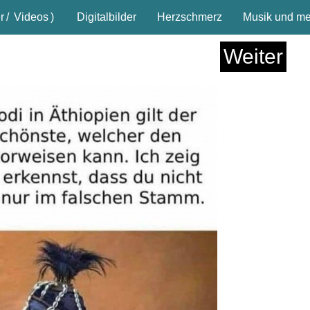
r
/
Videos
)
Digitalbilder
Herzschmerz
Musik und meh
Weiter