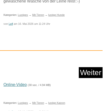
gewaschene Wäsche von der Leine reißt :-)
Kategorien:
Lustiges
→
Mit Tieren
→
lustige Hunde
von
Leif
am 16. Mai 2026 um 11:24 Uhr
 Wärmekissen/Sto...
Weiter
Anzeige
Online-Video
(30 sec. / 4.94 MB)
Kategorien:
Lustiges
→
Mit Tieren
→
lustige Katzen