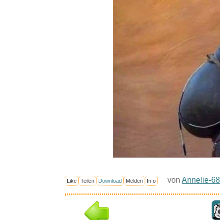
von
Annelie-68
Like
Teilen
Download
Melden
Info