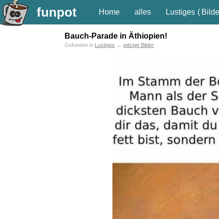
funpot
Home
alles
Lustiges
(
Bilde
Bauch-Parade in Äthiopien!
Gefunden in
Lustiges
→
witzige Bilder