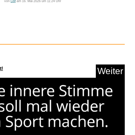
von
Leif
am 16. Mai 2026 um 11:24 Uhr
und Reinigungs-Set ...
Anzeige
t!
Weiter
now: die Glocken &