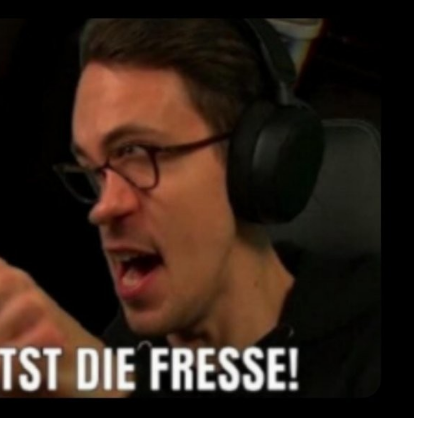
Sin...
Anzeige
Waterstop Schuhcreme
...
Anzeige