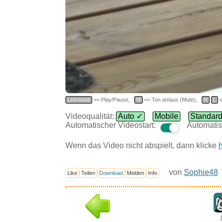
Leertaste
=> Play/Pause,
M
=> Ton an/aus (Mute),
H
L
u
Videoqualität:
Auto ✓
Mobile
Standar
Automatischer Videostart:
Automatis
Wenn das Video nicht abspielt, dann klicke
h
von
Sophie48
Like
Teilen
Download
Melden
Info