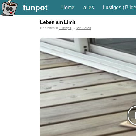
funpot
Home
alles
Lustiges
(
Bilde
Leben am Limit
Gefunden in
Lustiges
→
Mit Tieren