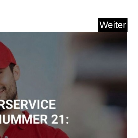
Weiter
 Vol. 133 [Explicit]...
Anzeige