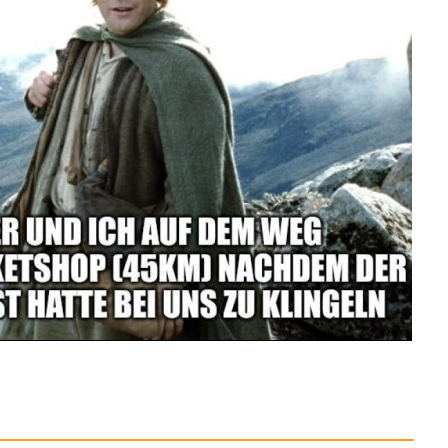
Anzeige
acell MN27 27A A27
8LR7...
Anzeige