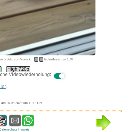
m 5 Sek. vor-/zurück,
↑
↓
lauter/leiser um 10%
d
High 720p
che Videowiederholung:
ier
.
am 20.05.2026 um 11:12 Uhr
Datenschutz Hinweis