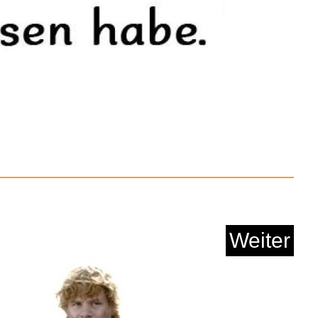
´art contemporain u...
Anzeige
Weiter
atch Damen Rund,
1.32&qu...