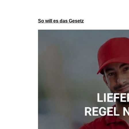
So will es das Gesetz
Bravo Hits