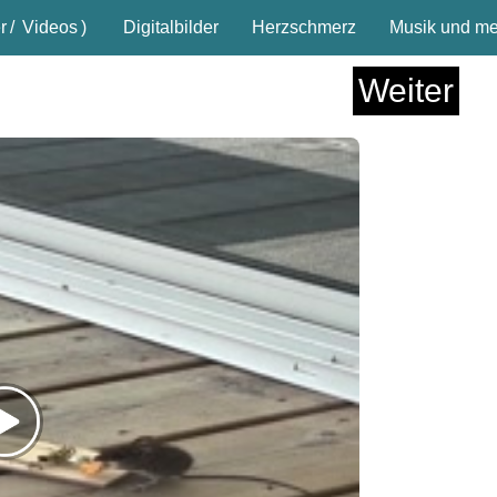
r
/
Videos
)
Digitalbilder
Herzschmerz
Musik und meh
Weiter