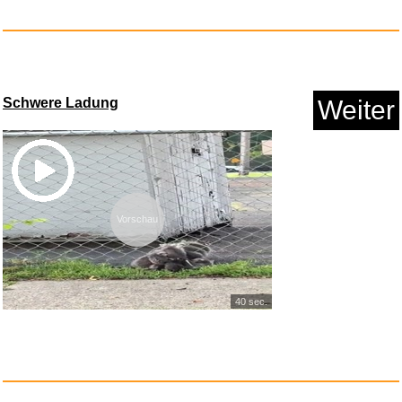
Anzeige
Schwere Ladung
Weiter
Vorschau
Mendelssohn Bartholdy:
Symphon...
40 sec.
Anzeige