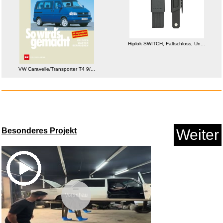
Anzeige
Hiplok SWITCH, Faltschloss, Un...
VW Caravelle/Transporter T4 9/...
Besonderes Projekt
Weiter
Sodapop Sirup Afri Cola Mix Or...
Vorschau
Anzeige