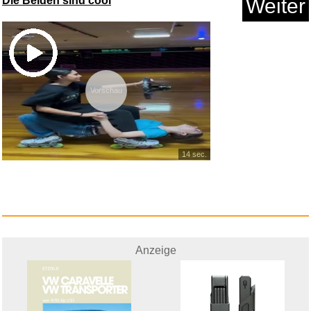
Die Beiden sind cool
Weiter
ABYSTYLE World of Warcraft -
H...
Vorschau
Anzeige
14 sec.
Anzeige
Jump für Kinder - verschi...