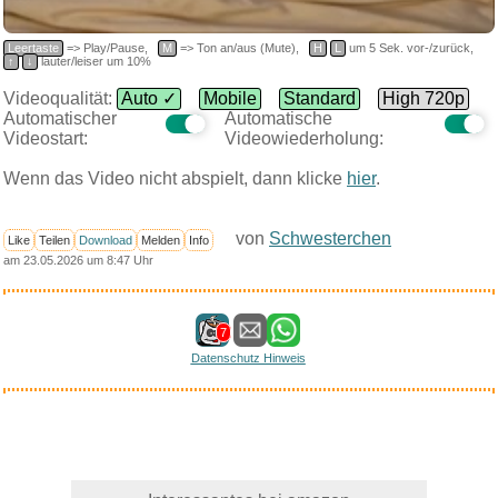
Leertaste
=> Play/Pause,
M
=> Ton an/aus (Mute),
H
L
um 5 Sek. vor-/zurück,
↑
↓
lauter/leiser um 10%
Videoqualität:
Auto ✓
Mobile
Standard
High 720p
Automatischer
Automatische
Videostart:
Videowiederholung:
Wenn das Video nicht abspielt, dann klicke
hier
.
von
Schwesterchen
Like
Teilen
Download
Melden
Info
am 23.05.2026 um 8:47 Uhr
7
Datenschutz Hinweis