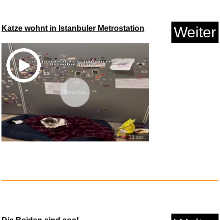
Katze wohnt in Istanbuler Metrostation
Weiter
Vorschau
Das achte Leben: Für Bril...
Anzeige
21 sec.