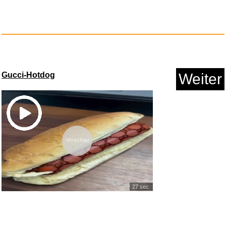
4 Stück Ameisenköder...
Gucci-Hotdog
Weiter
Anzeige
Vorschau
27 sec.
Mein Lehrerplaner A4+ -
Hardco...