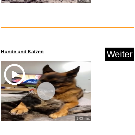
59 sec.
Hörmann �-ffnungsbegrenze...
Anzeige
Hunde und Katzen
Weiter
Vorschau
2:03 min.
Qeridoo KUFA-20
Fahrradkupplun...