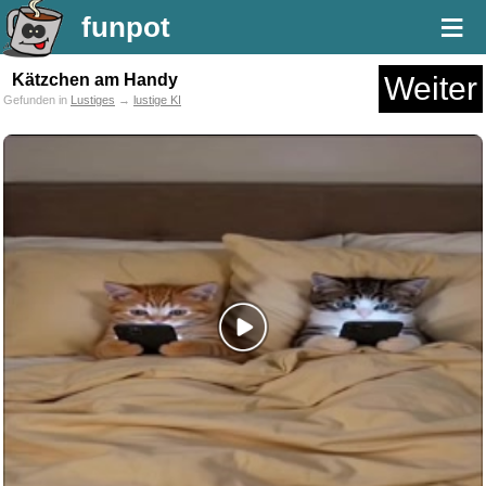
≡
funpot
Kätzchen am Handy
Weiter
Gefunden in
Lustiges
→
lustige KI