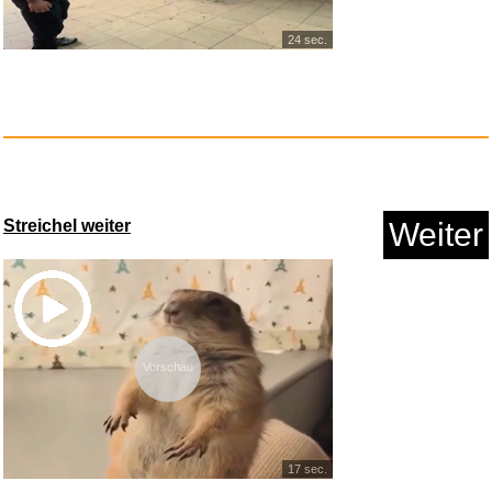
24 sec.
Streichel weiter
Weiter
ABYSTYLE - Harry Potter -
Kapp...
Anzeige
Vorschau
17 sec.