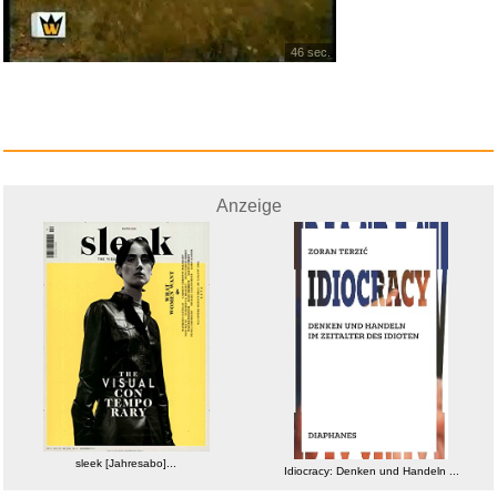
46 sec.
Anzeige
sleek [Jahresabo]...
Idiocracy: Denken und Handeln ...