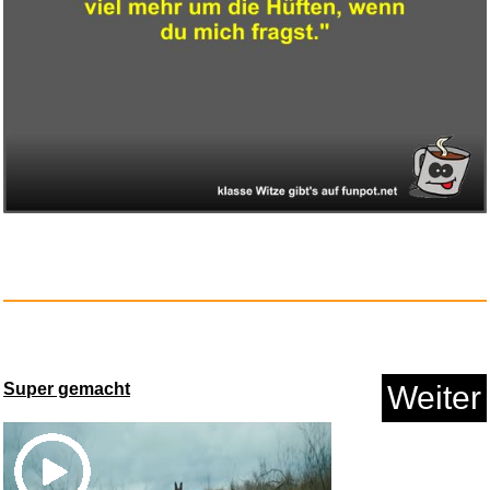
Tuloka Thermisches Klebeband
l...
Anzeige
Mini Beamer, Philoent Smart Pr...
Super gemacht
Weiter
Anzeige