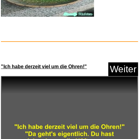
3:13 min.
vit4ever L-Tryptophan - 365 Ka...
Anzeige
"Ich habe derzeit viel um die Ohren!"
Weiter