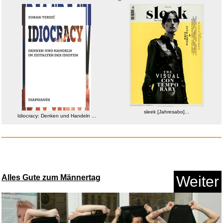
Ameisenköderdose für...
sleek [Jahresabo]...
Anzeige
Idiocracy: Denken und Handeln ...
Alles Gute zum Männertag
Weiter