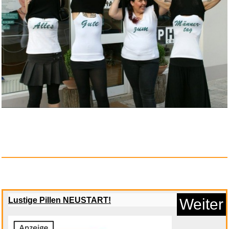
WeightWorld Creatin
Monohydrat...
Anzeige
Superfit Jungen
Lustige Pillen NEUSTART!
Weiter
FUSSBETTPANTOF...