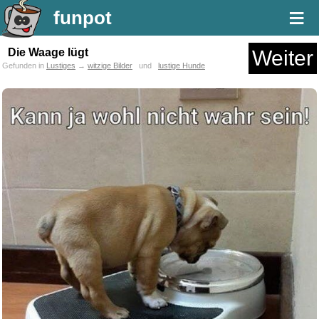
≡
funpot
Die Waage lügt
Weiter
Gefunden in
Lustiges
→
witzige Bilder
und
lustige Hunde