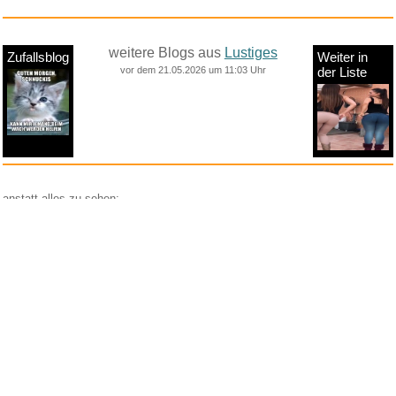
weitere Blogs aus
Lustiges
Zufallsblog
Weiter in
vor dem 21.05.2026 um 11:03 Uhr
der Liste
anstatt alles zu sehen:
nur Bilder
nur Videos
nur PPS
Weitere Unterkategorien:
Comedy
Corona
Fails + Hoppalas
Frauen, Mädels, Girls
HB-Männchen
klasse Sprüche und Witze
Knallerfrauen
Ladykracher
lustige KI
Lustige Werbespots
Lustiges von Amazon
Lustiges von ebay
Mit Tieren
neue Wörter braucht das Land
Paul Panzer
People are awesome
Rätsel Quiz
Scherzfragen