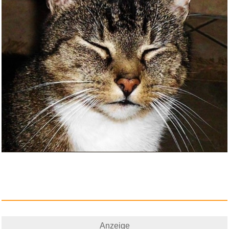
Anzeige
Siemens SN53HS10TE iQ300
Smart...
Anzeige
Anzeige