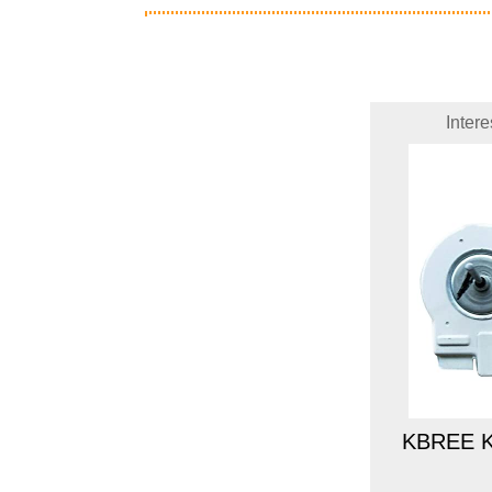
Inter
KBREE Kü