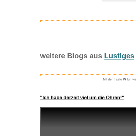
weitere Blogs aus
Lustiges
Critters: 
Mit der Taste
W
für 'w
"Ich habe derzeit viel um die Ohren!"