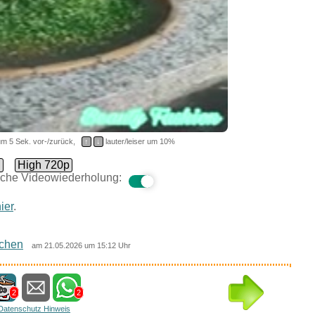
m 5 Sek. vor-/zurück,
↑
↓
lauter/leiser um 10%
d
High 720p
che Videowiederholung:
ier
.
chen
am 21.05.2026 um 15:12 Uhr
2
2
Datenschutz Hinweis