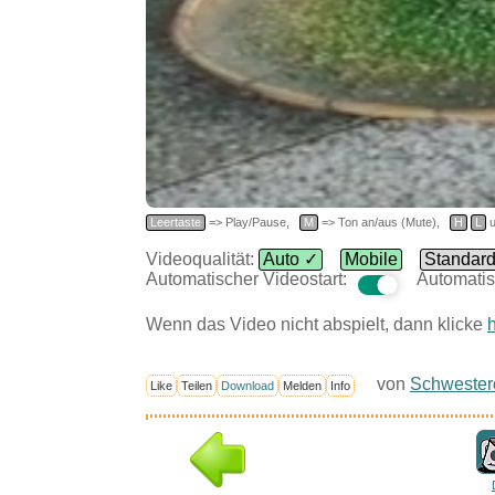
Leertaste
=> Play/Pause,
M
=> Ton an/aus (Mute),
H
L
u
Videoqualität:
Auto ✓
Mobile
Standar
Automatischer Videostart:
Automatis
Wenn das Video nicht abspielt, dann klicke
h
von
Schwester
Like
Teilen
Download
Melden
Info