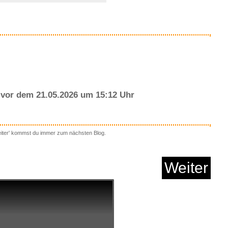
Anzeige
vor dem 21.05.2026 um 15:12 Uhr
A Four Course Feast ...
eiter' kommst du immer zum nächsten Blog.
Weiter
Anzeige