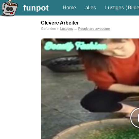
funpot
Home
alles
Lustiges
(
Bilde
Clevere Arbeiter
Gefunden in
Lustiges
→
People are awesome