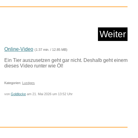
 impfen nicht...
Weiter
Anzeige
Online-Video
(1:37 min. / 12.85 MB)
Ein Tier auszusetzen geht gar nicht. Deshalb geht einem
dieses Video runter wie Öl!
Kategorien:
Lustiges
von
Goldlocke
am 21. Mai 2026 um 13:52 Uhr
rmera Schlüssela...