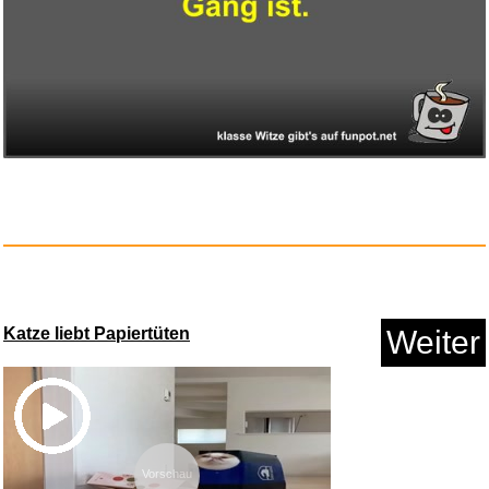
Fokky Fitnessbänder [5er ...
Anzeige
Katze liebt Papiertüten
Weiter
Das elektromagnetische Ventil ...
Anzeige
Vorschau