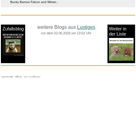
Bucky Barnes Falcon and Winter...
weitere Blogs aus
Lustiges
Zufallsblog
Weiter in
vor dem 02.06.2026 um 13:52 Uhr
der Liste
anstatt alles zu sehen:
nur Bilder
nur Videos
nur PPS
Weitere Unterkategorien:
Comedy
Corona
Fails + Hoppalas
Frauen, Mädels, Girls
HB-Männchen
klasse Sprüche und Witze
Knallerfrauen
Ladykracher
lustige KI
Lustige Werbespots
Lustiges von Amazon
Lustiges von ebay
Mit Tieren
neue Wörter braucht das Land