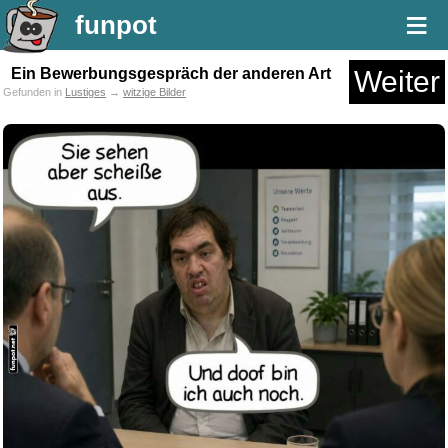
≡
funpot
Ein Bewerbungsgespräch der anderen Art
Weiter
Gefunden in
Lustiges
→
witzige Bilder