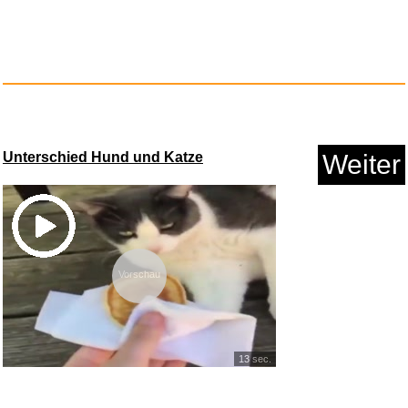
Masking Tape Memories...
Anzeige
Unterschied Hund und Katze
Weiter
Vorschau
CAHAYA Gitarrentasche
Akustikg...
13 sec.