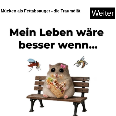
flexi® Xtreme L Hunde Roll-Le...
Mücken als Fettabsauger - die Traumdiät
Weiter
Anzeige
In den Schluchten des Balkan...