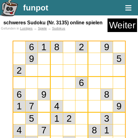
≡
funpot
schweres Sudoku (Nr. 3135) online spielen
Weiter
Gefunden in
Lustiges
→
Spiele
→
Sudokus