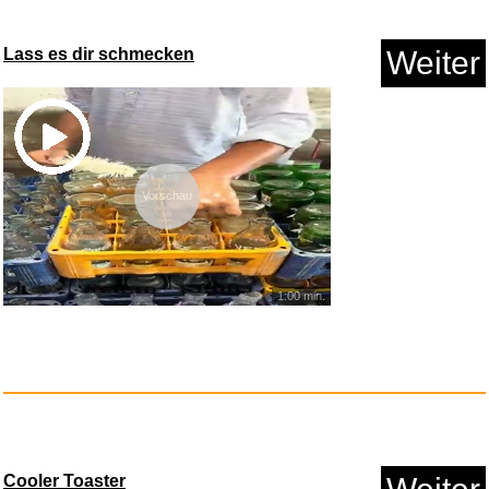
Anzeige
Lass es dir schmecken
Weiter
Vorschau
1:00 min.
Cruxer 113 dB Fahrrad
Alarmanl...
Anzeige
Cooler Toaster