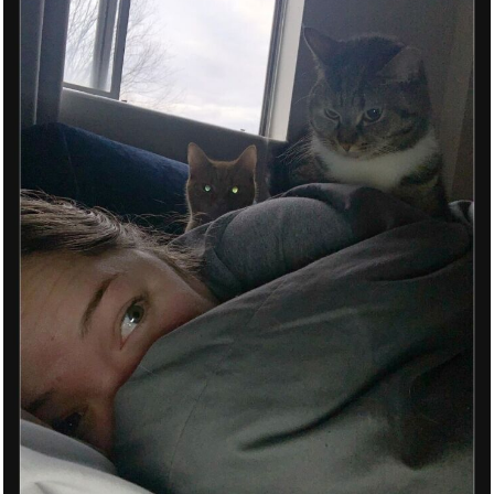
D'Addario XL Nickel EXL115 E-
G...
Anzeige
Wärmeabweiser für So...