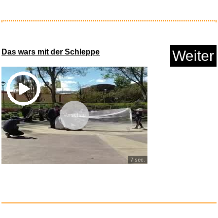
Forasept Ohrlochkosmetikum
L&o...
Das wars mit der Schleppe
Weiter
Anzeige
Vorschau
7 sec.
Spektrum...