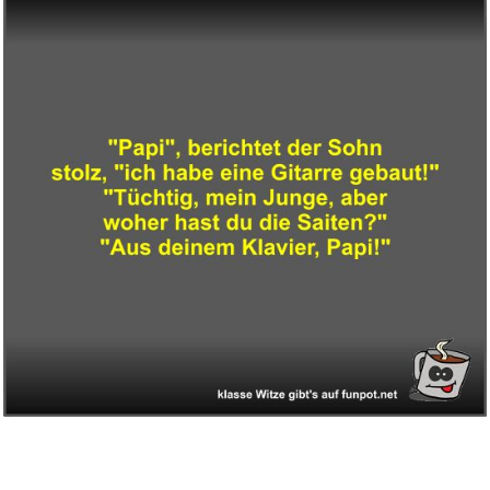
happymaker - Granat Armband
Da...
Anzeige
AYBAL Uhrengehäuse-�-ffnu...