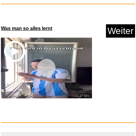
Anzeige
Was man so alles lernt
Weiter
Vorschau
WORX WG801E.91
17 sec.
Heckenschere 20...
Anzeige