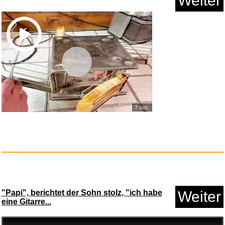
Weiter
Vorschau
ABCs of The Solar System and
B...
7 sec.
Anzeige
"Papi", berichtet der Sohn stolz, "ich habe
Weiter
eine Gitarre...