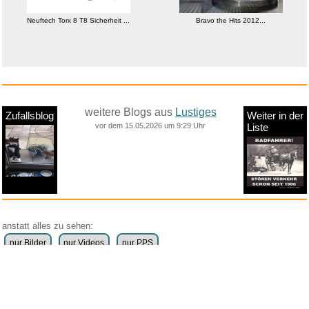
Neuftech Torx 8 T8 Sicherheit ...
Bravo the Hits 2012...
weitere Blogs aus
Lustiges
Zufallsblog
Weiter in der
vor dem 15.05.2026 um 9:29 Uhr
Liste
anstatt alles zu sehen:
nur Bilder
nur Videos
nur PPS
Weitere Unterkategorien:
Comedy
Corona
Fails + Hoppalas
Frauen, Mädels, Girls