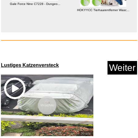
Gale Force Nine C7228 - Dungeo...
HOKYYCC Tierhaarentferner Wasc...
The Valvasone Organ Book-
Music...
Anzeige
Lustiges Katzenversteck
Weiter
Vorschau
20 sec.