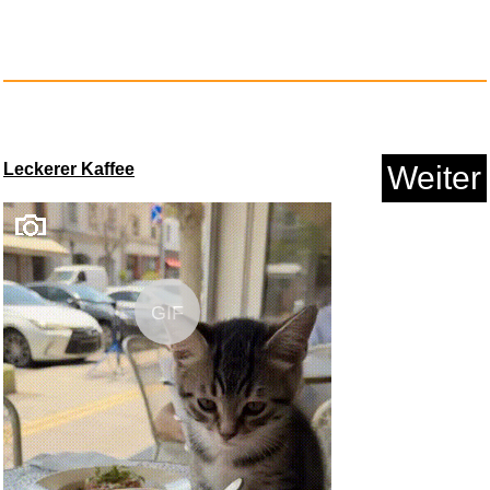
Paisley Türkis Ohrstecker...
Anzeige
Leckerer Kaffee
Weiter
GIF
Socialter HS N�9 Baptiste
Mori...
Anzeige