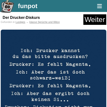
≡
funpot
Der Drucker-Diskurs
Weiter
Gefunden in
Lustiges
→
klasse Sprüche und Witze