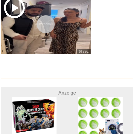
Vorschau
36 sec.
Learn to play Dimebag Darrel -...
Anzeige
Anzeige